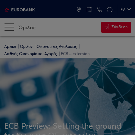
ATM & Καταστήματα
ΕΛ
EN
Όμιλος
Σύνδεση
Αρχική
Όμιλος
Οικονομικές Αναλύσεις
Διεθνής Οικονομία και Αγορές
ECB ... extension
ECB Preview: Setting the ground