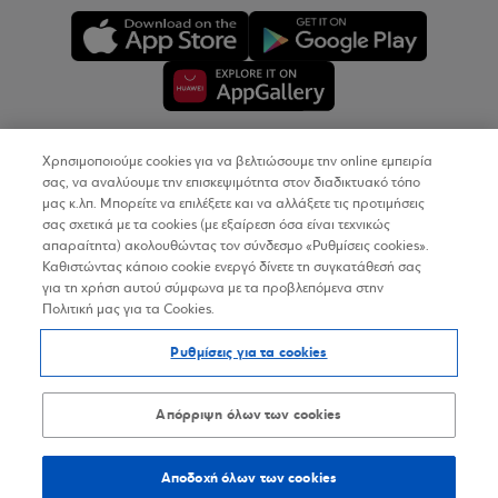
Χρησιμοποιούμε cookies για να βελτιώσουμε την online εμπειρία
Copyright © 2026
σας, να αναλύουμε την επισκεψιμότητα στον διαδικτυακό τόπο
μας κ.λπ. Μπορείτε να επιλέξετε και να αλλάξετε τις προτιμήσεις
σας σχετικά με τα cookies (με εξαίρεση όσα είναι τεχνικώς
Όροι Χρήσης
απαραίτητα) ακολουθώντας τον σύνδεσμο «Ρυθμίσεις cookies».
Καθιστώντας κάποιο cookie ενεργό δίνετε τη συγκατάθεσή σας
Προσωπικά Δεδομένα στον Διαδικτυακό Τόπο
για τη χρήση αυτού σύμφωνα με τα προβλεπόμενα στην
Πολιτική μας για τα Cookies.
Πολιτική Cookies
Ρυθμίσεις για τα cookies
Δήλωση Προσβασιμότητας
Sitemap
Απόρριψη όλων των cookies
Αποδοχή όλων των cookies