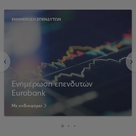
ΕΝΗΜΕΡΩΣΗ ΕΠΕΝΔΥΤΩΝ
<
>
Ενημέρωση επενδυτών
Eurobank
Με ενδιαφέρει