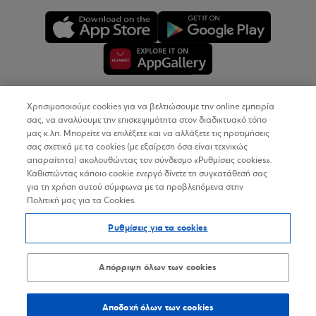
Χρησιμοποιούμε cookies για να βελτιώσουμε την online εμπειρία
Copyright © 2026
σας, να αναλύουμε την επισκεψιμότητα στον διαδικτυακό τόπο
μας κ.λπ. Μπορείτε να επιλέξετε και να αλλάξετε τις προτιμήσεις
σας σχετικά με τα cookies (με εξαίρεση όσα είναι τεχνικώς
Όροι Χρήσης
απαραίτητα) ακολουθώντας τον σύνδεσμο «Ρυθμίσεις cookies».
Καθιστώντας κάποιο cookie ενεργό δίνετε τη συγκατάθεσή σας
Προσωπικά Δεδομένα στον Διαδικτυακό Τόπο
για τη χρήση αυτού σύμφωνα με τα προβλεπόμενα στην
Πολιτική μας για τα Cookies.
Πολιτική Cookies
Ρυθμίσεις για τα cookies
Δήλωση Προσβασιμότητας
Sitemap
Απόρριψη όλων των cookies
Αποδοχή όλων των cookies