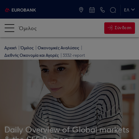
ATM & Καταστήματα
ΕΛ
EN
Όμιλος
Σύνδεση
Αρχική
Όμιλος
Οικονομικές Αναλύσεις
Διεθνής Οικονομία και Αγορές
3332-report
Daily Overview of Global markets