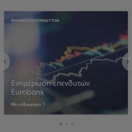
ΕΝΗΜΕΡΩΣΗ ΕΠΕΝΔΥΤΩΝ
<
>
Ενημέρωση επενδυτών
Eurobank
Με ενδιαφέρει