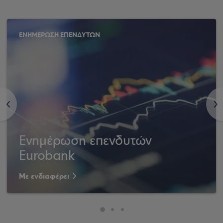
ΕΝΗΜΕΡΩΣΗ ΕΠΕΝΔΥΤΩΝ
<
>
Ενημέρωση επενδυτών
Eurobank
Με ενδιαφέρει