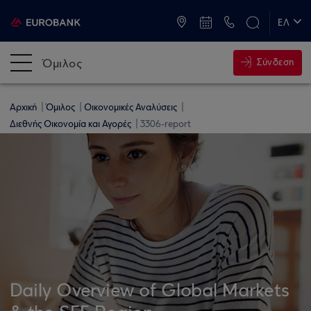
ATM & Καταστήματα
ΕΛ
EN
Όμιλος
Σύνδεση
Αρχική
Όμιλος
Οικονομικές Αναλύσεις
Διεθνής Οικονομία και Αγορές
3306-report
Daily Overview of Global Markets