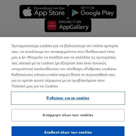
Χρησιμοποιούμε cookies για να βελτιώσουμε την online εμπειρία
Copyright © 2026
σας, να αναλύουμε την επισκεψιμότητα στον διαδικτυακό τόπο
μας κ.λπ. Μπορείτε να επιλέξετε και να αλλάξετε τις προτιμήσεις
σας σχετικά με τα cookies (με εξαίρεση όσα είναι τεχνικώς
Όροι Χρήσης
απαραίτητα) ακολουθώντας τον σύνδεσμο «Ρυθμίσεις cookies».
Καθιστώντας κάποιο cookie ενεργό δίνετε τη συγκατάθεσή σας
Προσωπικά Δεδομένα στον Διαδικτυακό Τόπο
για τη χρήση αυτού σύμφωνα με τα προβλεπόμενα στην
Πολιτική μας για τα Cookies.
Πολιτική Cookies
Ρυθμίσεις για τα cookies
Δήλωση Προσβασιμότητας
Sitemap
Απόρριψη όλων των cookies
Αποδοχή όλων των cookies