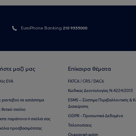
210 9555000
EuroPhone Banking
ήστε μαζί μας
Επίκαιρα θέματα
θός EVA
FATCA / CRS / DAC6
Κώδικας Δεοντολογίας Ν.4224/2013
τε ραντεβού σε κατάστημα
ESMS – Σύστημα Περιβαλλοντικής & Κ
Διαχείρισης
ε θετικό σχόλιο
GDPR - Προσωπικά Δεδομένα
αστε παράπονα ή σχόλιά σας
Τιτλοποιήσεις
 σχόλια προσβασιμότητας
Ουκρανική κρίση