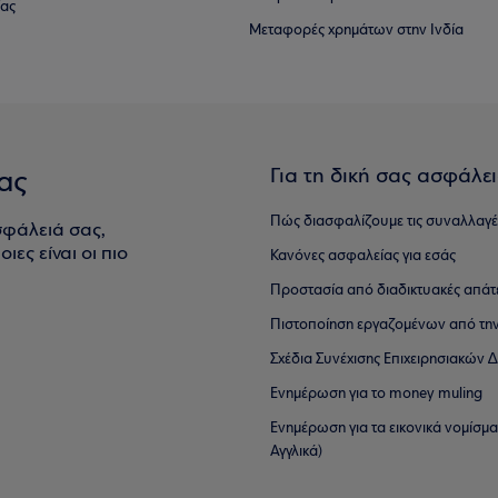
ίας
Μεταφορές χρημάτων στην Ινδία
Για τη δική σας ασφάλε
ας
Πώς διασφαλίζουμε τις συναλλαγέ
σφάλειά σας,
ιες είναι οι πιο
Κανόνες ασφαλείας για εσάς
Προστασία από διαδικτυακές απάτ
Πιστοποίηση εργαζομένων από την
Σχέδια Συνέχισης Επιχειρησιακών
Ενημέρωση για το money muling
Ενημέρωση για τα εικονικά νομίσμ
Αγγλικά)