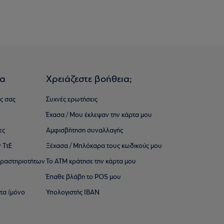
ια
Χρειάζεστε βοήθεια;
ς σας
Συχνές ερωτήσεις
Έχασα / Μου έκλεψαν την κάρτα μου
ες
Αμφισβήτηση συναλλαγής
 ΤτΕ
Ξέχασα / Μπλόκαρα τους κωδικούς μου
 ∆ραστηριοτήτων
Το ΑΤΜ κράτησε την κάρτα μου
Έπαθε βλάβη το POS μου
ατα (μόνο
Υπολογιστής IBAN