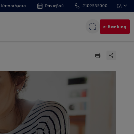
 Καταστήματα
Ραντεβού
2109555000
ΕΛ
EN
e-Banking