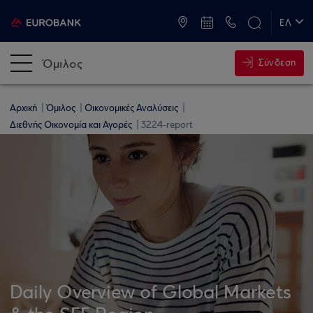
ATM & Καταστήματα
ΕΛ
EN
Όμιλος
Σύνδεση
Αρχική
Όμιλος
Οικονομικές Αναλύσεις
Διεθνής Οικονομία και Αγορές
3224-report
Daily Overview of Global Markets