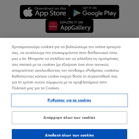
Χρησιμοποιούμε cookies για να βελτιώσουμε την online εμπειρία
Copyright © 2026
σας, να αναλύουμε την επισκεψιμότητα στον διαδικτυακό τόπο
μας κ.λπ. Μπορείτε να επιλέξετε και να αλλάξετε τις προτιμήσεις
σας σχετικά με τα cookies (με εξαίρεση όσα είναι τεχνικώς
Όροι Χρήσης
απαραίτητα) ακολουθώντας τον σύνδεσμο «Ρυθμίσεις cookies».
Καθιστώντας κάποιο cookie ενεργό δίνετε τη συγκατάθεσή σας
Προσωπικά Δεδομένα στον Διαδικτυακό Τόπο
για τη χρήση αυτού σύμφωνα με τα προβλεπόμενα στην
Πολιτική μας για τα Cookies.
Πολιτική Cookies
Ρυθμίσεις για τα cookies
Δήλωση Προσβασιμότητας
Sitemap
Απόρριψη όλων των cookies
Αποδοχή όλων των cookies