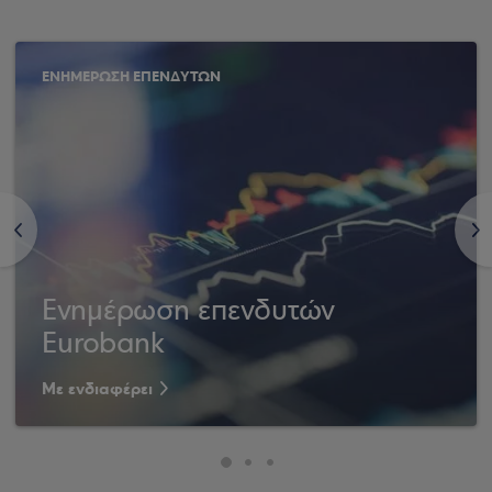
ΕΝΗΜΕΡΩΣΗ ΕΠΕΝΔΥΤΩΝ
<
>
Ενημέρωση επενδυτών
Eurobank
Με ενδιαφέρει