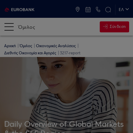
ATM & Καταστήματα
ΕΛ
EN
Όμιλος
Σύνδεση
Αρχική
Όμιλος
Οικονομικές Αναλύσεις
Διεθνής Οικονομία και Αγορές
3217-report
Daily Overview of Global Markets