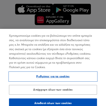
Χρησιμοποιούμε cookies για να βελτιώσουμε την online εμπειρία
Copyright © 2026
σας, να αναλύουμε την επισκεψιμότητα στον διαδικτυακό τόπο
μας κ.λπ. Μπορείτε να επιλέξετε και να αλλάξετε τις προτιμήσεις
σας σχετικά με τα cookies (με εξαίρεση όσα είναι τεχνικώς
Όροι Χρήσης
απαραίτητα) ακολουθώντας τον σύνδεσμο «Ρυθμίσεις cookies».
Καθιστώντας κάποιο cookie ενεργό δίνετε τη συγκατάθεσή σας
Προσωπικά Δεδομένα στον Διαδικτυακό Τόπο
για τη χρήση αυτού σύμφωνα με τα προβλεπόμενα στην
Πολιτική μας για τα Cookies.
Πολιτική Cookies
Ρυθμίσεις για τα cookies
Δήλωση Προσβασιμότητας
Sitemap
Απόρριψη όλων των cookies
Αποδοχή όλων των cookies