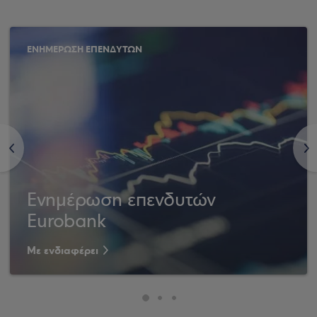
ΕΝΗΜΕΡΩΣΗ ΕΠΕΝΔΥΤΩΝ
<
>
Ενημέρωση επενδυτών
Eurobank
Με ενδιαφέρει