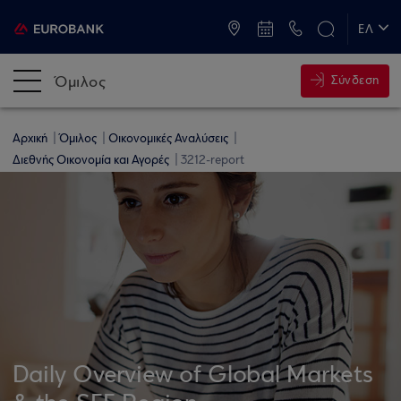
ATM & Καταστήματα
ΕΛ
EN
Όμιλος
Σύνδεση
Αρχική
Όμιλος
Οικονομικές Αναλύσεις
Διεθνής Οικονομία και Αγορές
3212-report
Daily Overview of Global Markets