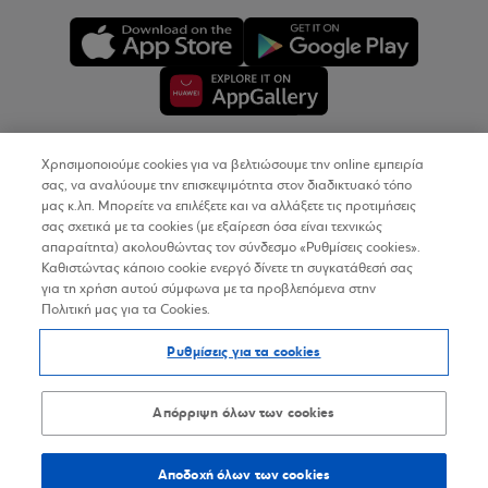
Χρησιμοποιούμε cookies για να βελτιώσουμε την online εμπειρία
Copyright © 2026
σας, να αναλύουμε την επισκεψιμότητα στον διαδικτυακό τόπο
μας κ.λπ. Μπορείτε να επιλέξετε και να αλλάξετε τις προτιμήσεις
σας σχετικά με τα cookies (με εξαίρεση όσα είναι τεχνικώς
Όροι Χρήσης
απαραίτητα) ακολουθώντας τον σύνδεσμο «Ρυθμίσεις cookies».
Καθιστώντας κάποιο cookie ενεργό δίνετε τη συγκατάθεσή σας
Προσωπικά Δεδομένα στον Διαδικτυακό Τόπο
για τη χρήση αυτού σύμφωνα με τα προβλεπόμενα στην
Πολιτική μας για τα Cookies.
Πολιτική Cookies
Ρυθμίσεις για τα cookies
Δήλωση Προσβασιμότητας
Sitemap
Απόρριψη όλων των cookies
Αποδοχή όλων των cookies