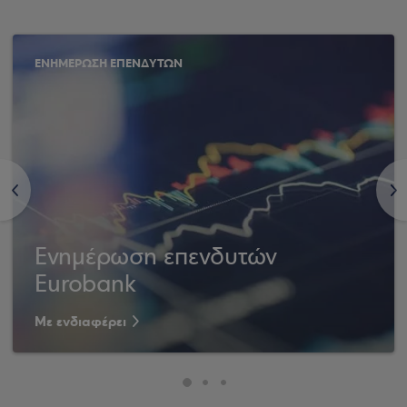
ΕΝΗΜΕΡΩΣΗ ΕΠΕΝΔΥΤΩΝ
<
>
Ενημέρωση επενδυτών
Eurobank
Με ενδιαφέρει