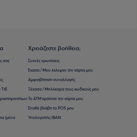
ια
Χρειάζεστε βοήθεια;
ς σας
Συχνές ερωτήσεις
Έχασα / Μου έκλεψαν την κάρτα μου
ες
Αμφισβήτηση συναλλαγής
 ΤτΕ
Ξέχασα / Μπλόκαρα τους κωδικούς μου
 ∆ραστηριοτήτων
Το ΑΤΜ κράτησε την κάρτα μου
Έπαθε βλάβη το POS μου
ατα (μόνο
Υπολογιστής IBAN