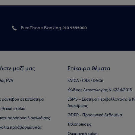
210 9555000
EuroPhone Banking
ήστε μαζί μας
Επίκαιρα θέματα
θός EVA
FATCA / CRS / DAC6
Κώδικας Δεοντολογίας Ν.4224/2013
τε ραντεβού σε κατάστημα
ESMS – Σύστημα Περιβαλλοντικής & Κ
Διαχείρισης
ε θετικό σχόλιο
GDPR - Προσωπικά Δεδομένα
αστε παράπονα ή σχόλιά σας
Τιτλοποιήσεις
 σχόλια προσβασιμότητας
Ουκρανική κρίση