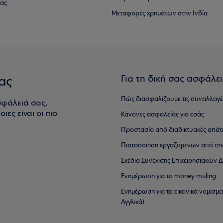
ίας
Μεταφορές χρημάτων στην Ινδία
Για τη δική σας ασφάλε
ας
Πώς διασφαλίζουμε τις συναλλαγέ
σφάλειά σας,
ιες είναι οι πιο
Κανόνες ασφαλείας για εσάς
Προστασία από διαδικτυακές απάτ
Πιστοποίηση εργαζομένων από την
Σχέδια Συνέχισης Επιχειρησιακών
Ενημέρωση για το money muling
Ενημέρωση για τα εικονικά νομίσμ
Αγγλικά)