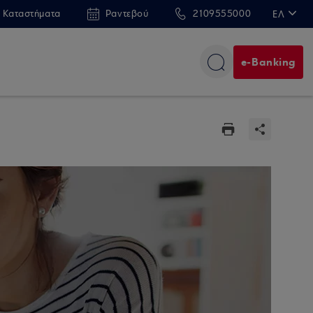
 Καταστήματα
Ραντεβού
2109555000
ΕΛ
EN
e-Banking