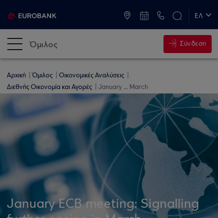
ATM & Καταστήματα
ΕΛ
EN
Όμιλος
Σύνδεση
Αρχική
Όμιλος
Οικονομικές Αναλύσεις
Διεθνής Οικονομία και Αγορές
January ... March
January ECB meeting: Signalling