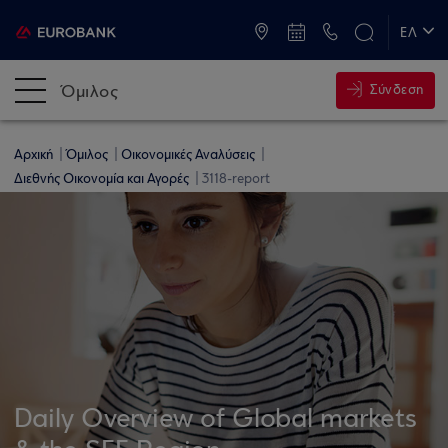
ATM & Καταστήματα
ΕΛ
EN
Όμιλος
Σύνδεση
Αρχική
Όμιλος
Οικονομικές Αναλύσεις
Διεθνής Οικονομία και Αγορές
3118-report
Daily Overview of Global markets