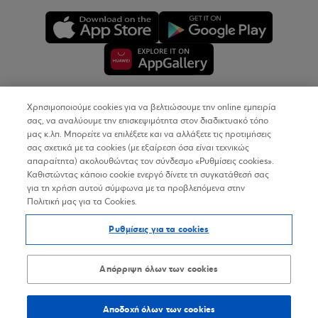
Χρησιμοποιούμε cookies για να βελτιώσουμε την online εμπειρία
Copyright © 2026
σας, να αναλύουμε την επισκεψιμότητα στον διαδικτυακό τόπο
μας κ.λπ. Μπορείτε να επιλέξετε και να αλλάξετε τις προτιμήσεις
σας σχετικά με τα cookies (με εξαίρεση όσα είναι τεχνικώς
Όροι Χρήσης
απαραίτητα) ακολουθώντας τον σύνδεσμο «Ρυθμίσεις cookies».
Καθιστώντας κάποιο cookie ενεργό δίνετε τη συγκατάθεσή σας
Προσωπικά Δεδομένα στον Διαδικτυακό Τόπο
για τη χρήση αυτού σύμφωνα με τα προβλεπόμενα στην
Πολιτική μας για τα Cookies.
Πολιτική Cookies
Ρυθμίσεις για τα cookies
Δήλωση Προσβασιμότητας
Sitemap
Απόρριψη όλων των cookies
Αποδοχή όλων των cookies