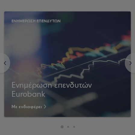
ΕΝΗΜΕΡΩΣΗ ΕΠΕΝΔΥΤΩΝ
<
>
Ενημέρωση επενδυτών
Eurobank
Με ενδιαφέρει