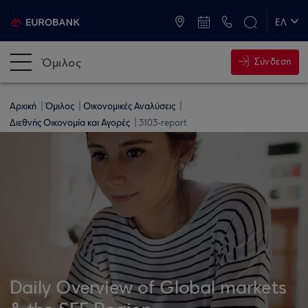
ATM & Καταστήματα
ΕΛ
EN
Όμιλος
Σύνδεση
Αρχική
Όμιλος
Οικονομικές Αναλύσεις
Διεθνής Οικονομία και Αγορές
3103-report
Daily Overview of Global markets