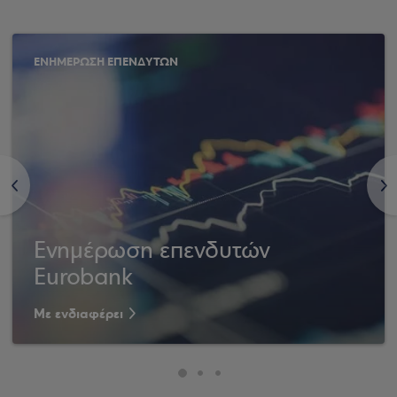
ΕΝΗΜΕΡΩΣΗ ΕΠΕΝΔΥΤΩΝ
<
>
Ενημέρωση επενδυτών
Eurobank
Με ενδιαφέρει