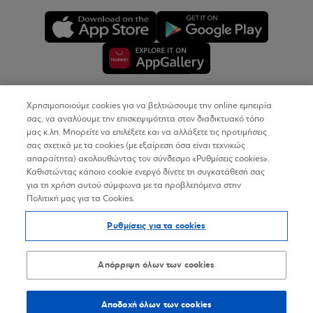
Χρησιμοποιούμε cookies για να βελτιώσουμε την online εμπειρία
Copyright © 2026
σας, να αναλύουμε την επισκεψιμότητα στον διαδικτυακό τόπο
μας κ.λπ. Μπορείτε να επιλέξετε και να αλλάξετε τις προτιμήσεις
σας σχετικά με τα cookies (με εξαίρεση όσα είναι τεχνικώς
Όροι Χρήσης
απαραίτητα) ακολουθώντας τον σύνδεσμο «Ρυθμίσεις cookies».
Καθιστώντας κάποιο cookie ενεργό δίνετε τη συγκατάθεσή σας
Προσωπικά Δεδομένα στον Διαδικτυακό Τόπο
για τη χρήση αυτού σύμφωνα με τα προβλεπόμενα στην
Πολιτική μας για τα Cookies.
Πολιτική Cookies
Ρυθμίσεις για τα cookies
Δήλωση Προσβασιμότητας
Sitemap
Απόρριψη όλων των cookies
Αποδοχή όλων των cookies