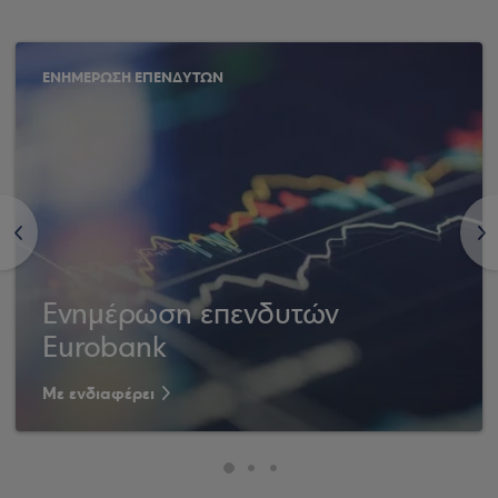
ΕΝΗΜΕΡΩΣΗ ΕΠΕΝΔΥΤΩΝ
<
>
Ενημέρωση επενδυτών
Eurobank
Με ενδιαφέρει