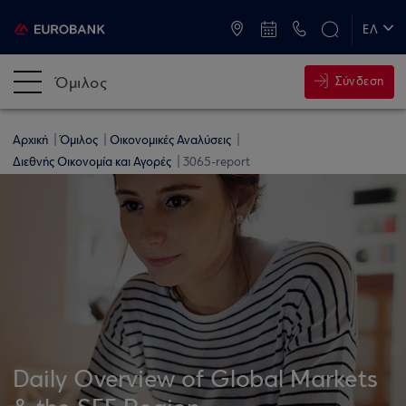
ATM & Καταστήματα
ΕΛ
EN
Όμιλος
Σύνδεση
Αρχική
Όμιλος
Οικονομικές Αναλύσεις
Διεθνής Οικονομία και Αγορές
3065-report
Daily Overview of Global Markets