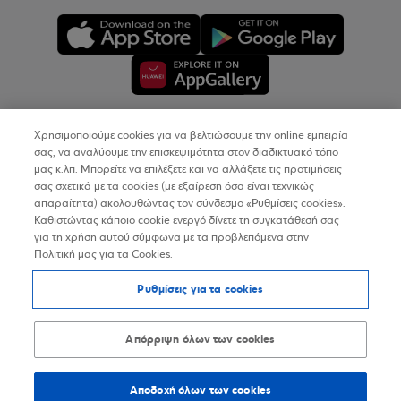
Χρησιμοποιούμε cookies για να βελτιώσουμε την online εμπειρία
Copyright © 2026
σας, να αναλύουμε την επισκεψιμότητα στον διαδικτυακό τόπο
μας κ.λπ. Μπορείτε να επιλέξετε και να αλλάξετε τις προτιμήσεις
σας σχετικά με τα cookies (με εξαίρεση όσα είναι τεχνικώς
Όροι Χρήσης
απαραίτητα) ακολουθώντας τον σύνδεσμο «Ρυθμίσεις cookies».
Καθιστώντας κάποιο cookie ενεργό δίνετε τη συγκατάθεσή σας
Προσωπικά Δεδομένα στον Διαδικτυακό Τόπο
για τη χρήση αυτού σύμφωνα με τα προβλεπόμενα στην
Πολιτική μας για τα Cookies.
Πολιτική Cookies
Ρυθμίσεις για τα cookies
Δήλωση Προσβασιμότητας
Sitemap
Απόρριψη όλων των cookies
Αποδοχή όλων των cookies