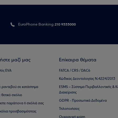
210 9555000
EuroPhone Banking
ήστε μαζί μας
Επίκαιρα θέματα
θός EVA
FATCA / CRS / DAC6
Κώδικας Δεοντολογίας Ν.4224/2013
τε ραντεβού σε κατάστημα
ESMS – Σύστημα Περιβαλλοντικής & Κ
Διαχείρισης
ε θετικό σχόλιο
GDPR - Προσωπικά Δεδομένα
αστε παράπονα ή σχόλιά σας
Τιτλοποιήσεις
 σχόλια προσβασιμότητας
Ουκρανική κρίση