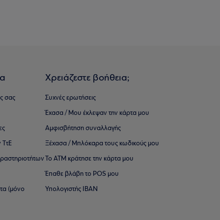
ια
Χρειάζεστε βοήθεια;
ς σας
Συχνές ερωτήσεις
Έχασα / Μου έκλεψαν την κάρτα μου
ες
Αμφισβήτηση συναλλαγής
 ΤτΕ
Ξέχασα / Μπλόκαρα τους κωδικούς μου
 ∆ραστηριοτήτων
Το ΑΤΜ κράτησε την κάρτα μου
Έπαθε βλάβη το POS μου
ατα (μόνο
Υπολογιστής IBAN