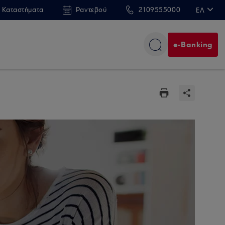
 Καταστήματα
Ραντεβού
2109555000
ΕΛ
EN
e-Banking