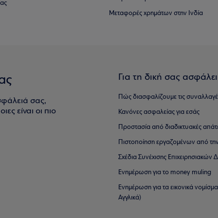
ίας
Μεταφορές χρημάτων στην Ινδία
Για τη δική σας ασφάλε
ας
Πώς διασφαλίζουμε τις συναλλαγέ
σφάλειά σας,
ιες είναι οι πιο
Κανόνες ασφαλείας για εσάς
Προστασία από διαδικτυακές απάτ
Πιστοποίηση εργαζομένων από την
Σχέδια Συνέχισης Επιχειρησιακών
Ενημέρωση για το money muling
Ενημέρωση για τα εικονικά νομίσμ
Αγγλικά)