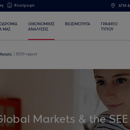
ος
€πιστροφή
ATM &
ΙΟΔΡΟΜΙΑ
ΟΙΚΟΝΟΜΙΚΕΣ
ΒΙΩΣΙΜΟΤΗΤΑ
ΓΡΑΦΕΙΟ
Α ΜΑΣ
ΑΝΑΛΥΣΕΙΣ
ΤΥΠΟΥ
 Αγορές
3059-report
Global Markets & the SEE