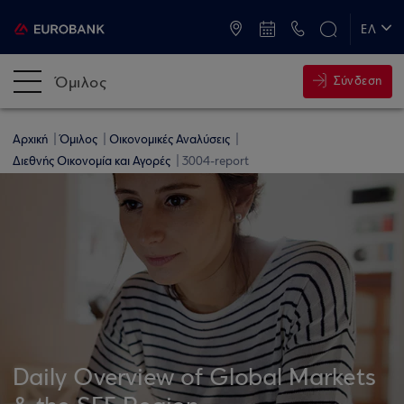
ATM & Καταστήματα
ΕΛ
EN
Όμιλος
Σύνδεση
Αρχική
Όμιλος
Οικονομικές Αναλύσεις
Διεθνής Οικονομία και Αγορές
3004-report
Daily Overview of Global Markets