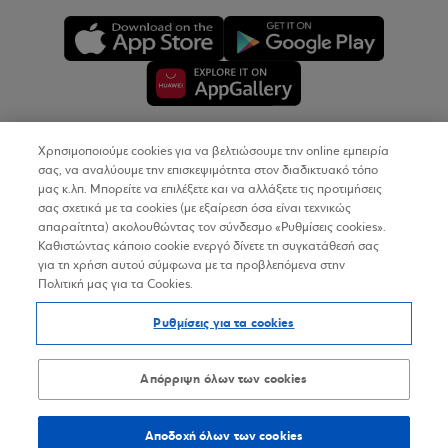
Χρησιμοποιούμε cookies για να βελτιώσουμε την online εμπειρία
Copyright © 2026
σας, να αναλύουμε την επισκεψιμότητα στον διαδικτυακό τόπο
μας κ.λπ. Μπορείτε να επιλέξετε και να αλλάξετε τις προτιμήσεις
σας σχετικά με τα cookies (με εξαίρεση όσα είναι τεχνικώς
Όροι Χρήσης
απαραίτητα) ακολουθώντας τον σύνδεσμο «Ρυθμίσεις cookies».
Καθιστώντας κάποιο cookie ενεργό δίνετε τη συγκατάθεσή σας
Προσωπικά Δεδομένα στον Διαδικτυακό Τόπο
για τη χρήση αυτού σύμφωνα με τα προβλεπόμενα στην
Πολιτική μας για τα Cookies.
Πολιτική Cookies
Ρυθμίσεις για τα cookies
Δήλωση Προσβασιμότητας
Sitemap
Απόρριψη όλων των cookies
Αποδοχή όλων των cookies