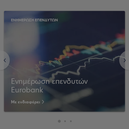
ΕΝΗΜΕΡΩΣΗ ΕΠΕΝΔΥΤΩΝ
<
>
Ενημέρωση επενδυτών
Eurobank
Με ενδιαφέρει