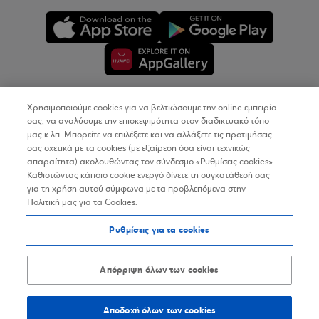
Χρησιμοποιούμε cookies για να βελτιώσουμε την online εμπειρία
Copyright © 2026
σας, να αναλύουμε την επισκεψιμότητα στον διαδικτυακό τόπο
μας κ.λπ. Μπορείτε να επιλέξετε και να αλλάξετε τις προτιμήσεις
σας σχετικά με τα cookies (με εξαίρεση όσα είναι τεχνικώς
Όροι Χρήσης
απαραίτητα) ακολουθώντας τον σύνδεσμο «Ρυθμίσεις cookies».
Καθιστώντας κάποιο cookie ενεργό δίνετε τη συγκατάθεσή σας
Προσωπικά Δεδομένα στον Διαδικτυακό Τόπο
για τη χρήση αυτού σύμφωνα με τα προβλεπόμενα στην
Πολιτική μας για τα Cookies.
Πολιτική Cookies
Ρυθμίσεις για τα cookies
Δήλωση Προσβασιμότητας
Sitemap
Απόρριψη όλων των cookies
Αποδοχή όλων των cookies