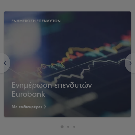
ΕΝΗΜΕΡΩΣΗ ΕΠΕΝΔΥΤΩΝ
<
>
Ενημέρωση επενδυτών
Eurobank
Με ενδιαφέρει