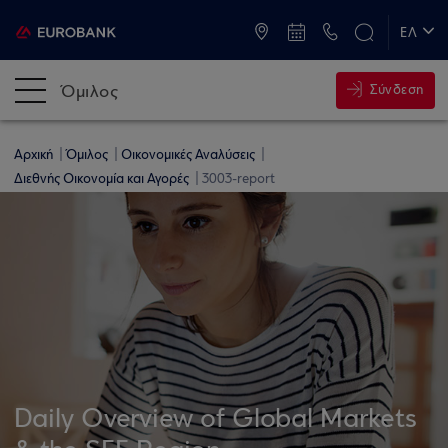
ATM & Καταστήματα
ΕΛ
EN
Όμιλος
Σύνδεση
Αρχική
Όμιλος
Οικονομικές Αναλύσεις
Διεθνής Οικονομία και Αγορές
3003-report
Daily Overview of Global Markets