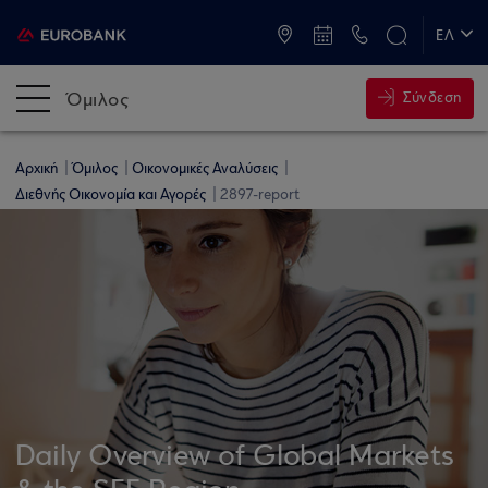
ATM & Καταστήματα
ΕΛ
EN
Όμιλος
Σύνδεση
Αρχική
Όμιλος
Οικονομικές Αναλύσεις
Διεθνής Οικονομία και Αγορές
2897-report
Daily Overview of Global Markets