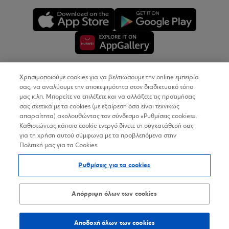
Χρησιμοποιούμε cookies για να βελτιώσουμε την online εμπειρία
Copyright © 2026
σας, να αναλύουμε την επισκεψιμότητα στον διαδικτυακό τόπο
μας κ.λπ. Μπορείτε να επιλέξετε και να αλλάξετε τις προτιμήσεις
σας σχετικά με τα cookies (με εξαίρεση όσα είναι τεχνικώς
Όροι Χρήσης
απαραίτητα) ακολουθώντας τον σύνδεσμο «Ρυθμίσεις cookies».
Καθιστώντας κάποιο cookie ενεργό δίνετε τη συγκατάθεσή σας
Προσωπικά Δεδομένα στον Διαδικτυακό Τόπο
για τη χρήση αυτού σύμφωνα με τα προβλεπόμενα στην
Πολιτική μας για τα Cookies.
Πολιτική Cookies
Ρυθμίσεις για τα cookies
Δήλωση Προσβασιμότητας
Sitemap
Απόρριψη όλων των cookies
Αποδοχή όλων των cookies