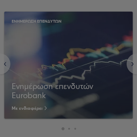
ΕΝΗΜΕΡΩΣΗ ΕΠΕΝΔΥΤΩΝ
<
>
Ενημέρωση επενδυτών
Eurobank
Με ενδιαφέρει