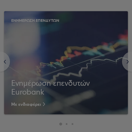
ΕΝΗΜΕΡΩΣΗ ΕΠΕΝΔΥΤΩΝ
<
>
Ενημέρωση επενδυτών
Eurobank
Με ενδιαφέρει