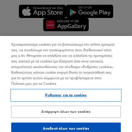
Χρησιμοποιούμε cookies για να βελτιώσουμε την online εμπειρία
Copyright © 2026
σας, να αναλύουμε την επισκεψιμότητα στον διαδικτυακό τόπο
μας κ.λπ. Μπορείτε να επιλέξετε και να αλλάξετε τις προτιμήσεις
σας σχετικά με τα cookies (με εξαίρεση όσα είναι τεχνικώς
Όροι Χρήσης
απαραίτητα) ακολουθώντας τον σύνδεσμο «Ρυθμίσεις cookies».
Καθιστώντας κάποιο cookie ενεργό δίνετε τη συγκατάθεσή σας
Προσωπικά Δεδομένα στον Διαδικτυακό Τόπο
για τη χρήση αυτού σύμφωνα με τα προβλεπόμενα στην
Πολιτική μας για τα Cookies.
Πολιτική Cookies
Ρυθμίσεις για τα cookies
Δήλωση Προσβασιμότητας
Sitemap
Απόρριψη όλων των cookies
Αποδοχή όλων των cookies