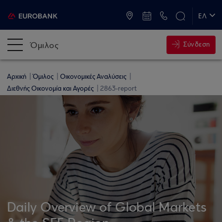
ATM & Καταστήματα
ΕΛ
EN
Όμιλος
Σύνδεση
Αρχική
Όμιλος
Οικονομικές Αναλύσεις
Διεθνής Οικονομία και Αγορές
2863-report
Daily Overview of Global Markets