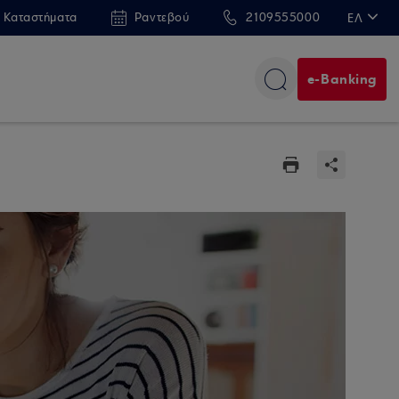
 Καταστήματα
Ραντεβού
2109555000
ΕΛ
EN
e-Banking