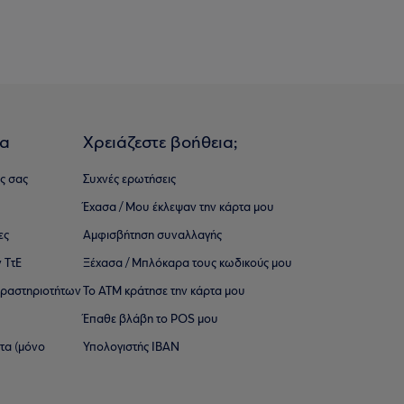
ια
Χρειάζεστε βοήθεια;
ς σας
Συχνές ερωτήσεις
Έχασα / Μου έκλεψαν την κάρτα μου
ες
Αμφισβήτηση συναλλαγής
 ΤτΕ
Ξέχασα / Μπλόκαρα τους κωδικούς μου
 ∆ραστηριοτήτων
Το ΑΤΜ κράτησε την κάρτα μου
Έπαθε βλάβη το POS μου
ατα (μόνο
Υπολογιστής IBAN