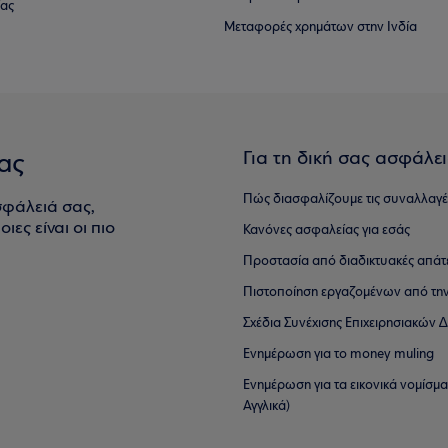
ίας
Μεταφορές χρημάτων στην Ινδία
Για τη δική σας ασφάλε
ας
Πώς διασφαλίζουμε τις συναλλαγέ
σφάλειά σας,
ιες είναι οι πιο
Κανόνες ασφαλείας για εσάς
Προστασία από διαδικτυακές απάτ
Πιστοποίηση εργαζομένων από την
Σχέδια Συνέχισης Επιχειρησιακών
Ενημέρωση για το money muling
Ενημέρωση για τα εικονικά νομίσμ
Αγγλικά)