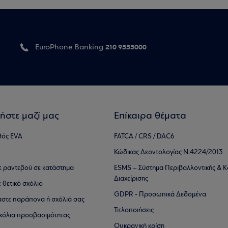
210 9555000
EuroPhone Banking
ήστε μαζί μας
Επίκαιρα θέματα
θός EVA
FATCA / CRS / DAC6
Κώδικας Δεοντολογίας Ν.4224/2013
τε ραντεβού σε κατάστημα
ESMS – Σύστημα Περιβαλλοντικής & Κ
Διαχείρισης
ε θετικό σχόλιο
GDPR - Προσωπικά Δεδομένα
αστε παράπονα ή σχόλιά σας
Τιτλοποιήσεις
 σχόλια προσβασιμότητας
Ουκρανική κρίση