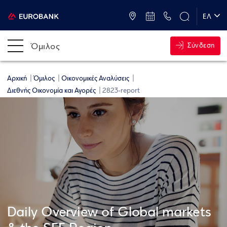
ATM & Καταστήματα
ΕΛ
EN
Όμιλος
Σύνδεση
Αρχική
Όμιλος
Οικονομικές Αναλύσεις
Διεθνής Οικονομία και Αγορές
2823-report
Daily Overview of Global markets