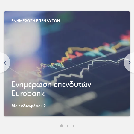
ΕΝΗΜΕΡΩΣΗ ΕΠΕΝΔΥΤΩΝ
<
>
Ενημέρωση επενδυτών
Eurobank
Με ενδιαφέρει