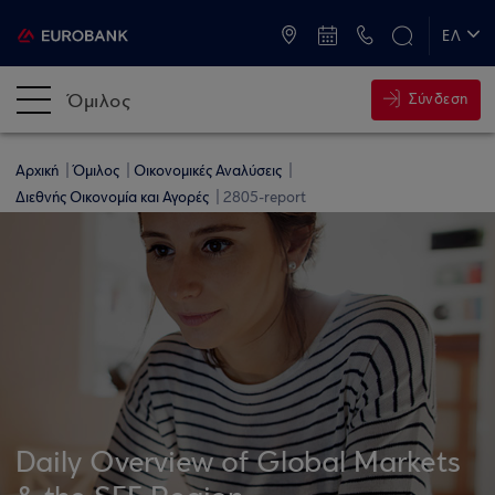
ATM & Καταστήματα
ΕΛ
EN
Όμιλος
Σύνδεση
Αρχική
Όμιλος
Οικονομικές Αναλύσεις
Διεθνής Οικονομία και Αγορές
2805-report
Daily Overview of Global Markets