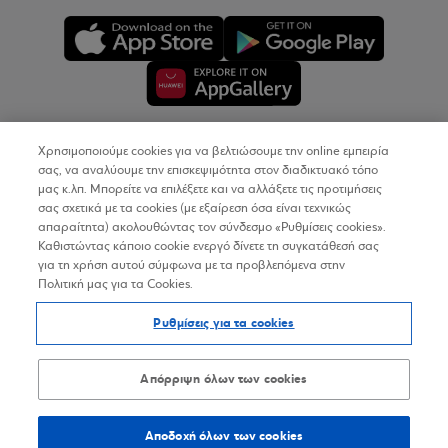
Χρησιμοποιούμε cookies για να βελτιώσουμε την online εμπειρία
Copyright © 2026
σας, να αναλύουμε την επισκεψιμότητα στον διαδικτυακό τόπο
μας κ.λπ. Μπορείτε να επιλέξετε και να αλλάξετε τις προτιμήσεις
σας σχετικά με τα cookies (με εξαίρεση όσα είναι τεχνικώς
Όροι Χρήσης
απαραίτητα) ακολουθώντας τον σύνδεσμο «Ρυθμίσεις cookies».
Καθιστώντας κάποιο cookie ενεργό δίνετε τη συγκατάθεσή σας
Προσωπικά Δεδομένα στον Διαδικτυακό Τόπο
για τη χρήση αυτού σύμφωνα με τα προβλεπόμενα στην
Πολιτική μας για τα Cookies.
Πολιτική Cookies
Ρυθμίσεις για τα cookies
Δήλωση Προσβασιμότητας
Sitemap
Απόρριψη όλων των cookies
Αποδοχή όλων των cookies