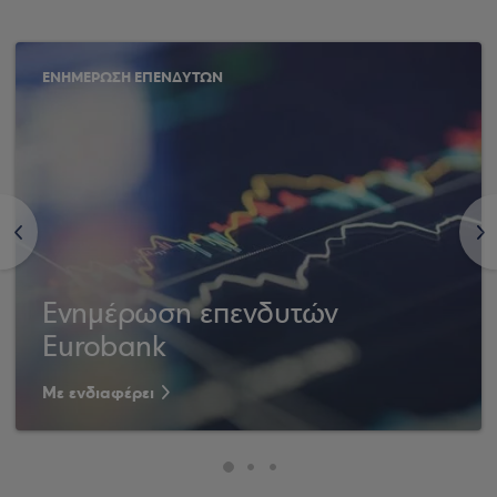
ΕΝΗΜΕΡΩΣΗ ΕΠΕΝΔΥΤΩΝ
<
>
Ενημέρωση επενδυτών
Eurobank
Με ενδιαφέρει