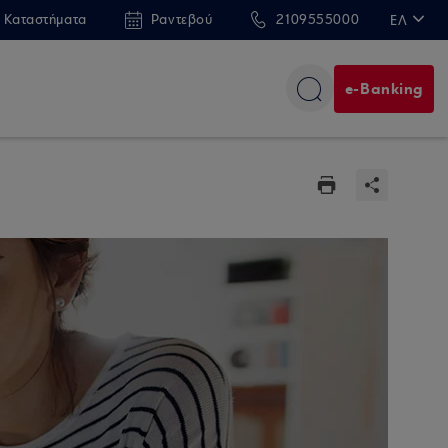
 Καταστήματα
Ραντεβού
2109555000
ΕΛ
EN
e-Banking