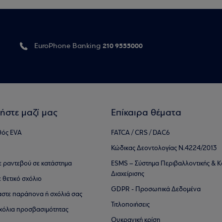
210 9555000
EuroPhone Banking
ήστε μαζί μας
Επίκαιρα θέματα
θός EVA
FATCA / CRS / DAC6
Κώδικας Δεοντολογίας Ν.4224/2013
τε ραντεβού σε κατάστημα
ESMS – Σύστημα Περιβαλλοντικής & Κ
Διαχείρισης
ε θετικό σχόλιο
GDPR - Προσωπικά Δεδομένα
αστε παράπονα ή σχόλιά σας
Τιτλοποιήσεις
 σχόλια προσβασιμότητας
Ουκρανική κρίση