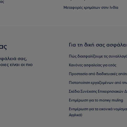
ίας
Μεταφορές χρημάτων στην Ινδία
Για τη δική σας ασφάλε
ας
Πώς διασφαλίζουμε τις συναλλαγέ
σφάλειά σας,
ιες είναι οι πιο
Κανόνες ασφαλείας για εσάς
Προστασία από διαδικτυακές απάτ
Πιστοποίηση εργαζομένων από την
Σχέδια Συνέχισης Επιχειρησιακών
Ενημέρωση για το money muling
Ενημέρωση για τα εικονικά νομίσμ
Αγγλικά)