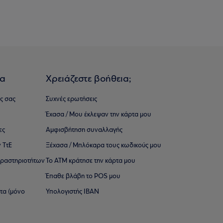
ια
Χρειάζεστε βοήθεια;
ς σας
Συχνές ερωτήσεις
Έχασα / Μου έκλεψαν την κάρτα μου
ες
Αμφισβήτηση συναλλαγής
 ΤτΕ
Ξέχασα / Μπλόκαρα τους κωδικούς μου
 ∆ραστηριοτήτων
Το ΑΤΜ κράτησε την κάρτα μου
Έπαθε βλάβη το POS μου
ατα (μόνο
Υπολογιστής IBAN