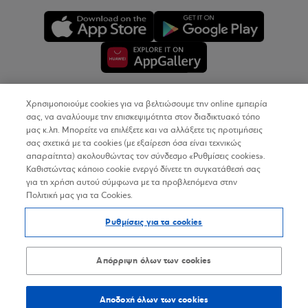
Χρησιμοποιούμε cookies για να βελτιώσουμε την online εμπειρία
Copyright © 2026
σας, να αναλύουμε την επισκεψιμότητα στον διαδικτυακό τόπο
μας κ.λπ. Μπορείτε να επιλέξετε και να αλλάξετε τις προτιμήσεις
σας σχετικά με τα cookies (με εξαίρεση όσα είναι τεχνικώς
Όροι Χρήσης
απαραίτητα) ακολουθώντας τον σύνδεσμο «Ρυθμίσεις cookies».
Καθιστώντας κάποιο cookie ενεργό δίνετε τη συγκατάθεσή σας
Προσωπικά Δεδομένα στον Διαδικτυακό Τόπο
για τη χρήση αυτού σύμφωνα με τα προβλεπόμενα στην
Πολιτική μας για τα Cookies.
Πολιτική Cookies
Ρυθμίσεις για τα cookies
Δήλωση Προσβασιμότητας
Sitemap
Απόρριψη όλων των cookies
Αποδοχή όλων των cookies