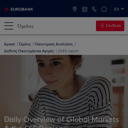
ATM & Καταστήματα
ΕΛ
EN
Όμιλος
Σύνδεση
Αρχική
Όμιλος
Οικονομικές Αναλύσεις
Διεθνής Οικονομία και Αγορές
2683-report
Daily Overview of Global Markets