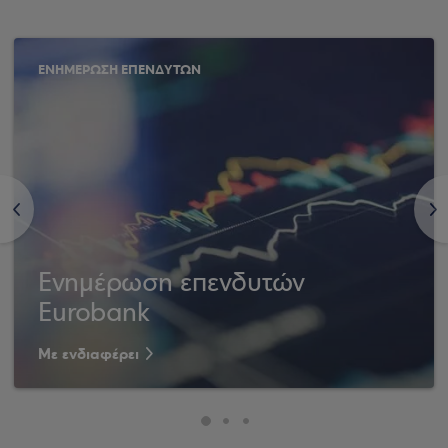
ΕΝΗΜΕΡΩΣΗ ΕΠΕΝΔΥΤΩΝ
<
>
Ενημέρωση επενδυτών
Eurobank
Με ενδιαφέρει