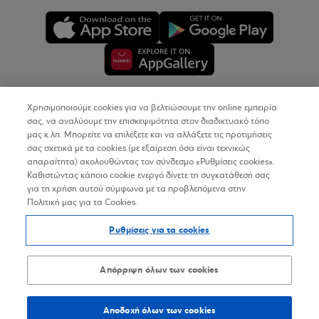
Χρησιμοποιούμε cookies για να βελτιώσουμε την online εμπειρία
Copyright © 2026
σας, να αναλύουμε την επισκεψιμότητα στον διαδικτυακό τόπο
μας κ.λπ. Μπορείτε να επιλέξετε και να αλλάξετε τις προτιμήσεις
σας σχετικά με τα cookies (με εξαίρεση όσα είναι τεχνικώς
Όροι Χρήσης
απαραίτητα) ακολουθώντας τον σύνδεσμο «Ρυθμίσεις cookies».
Καθιστώντας κάποιο cookie ενεργό δίνετε τη συγκατάθεσή σας
Προσωπικά Δεδομένα στον Διαδικτυακό Τόπο
για τη χρήση αυτού σύμφωνα με τα προβλεπόμενα στην
Πολιτική μας για τα Cookies.
Πολιτική Cookies
Ρυθμίσεις για τα cookies
Δήλωση Προσβασιμότητας
Sitemap
Απόρριψη όλων των cookies
Αποδοχή όλων των cookies