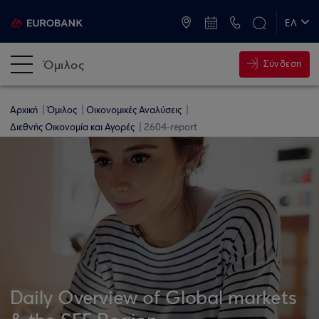
ATM & Καταστήματα
ΕΛ
EN
Όμιλος
Σύνδεση
Αρχική
Όμιλος
Οικονομικές Αναλύσεις
Διεθνής Οικονομία και Αγορές
2604-report
Daily Overview of Global markets