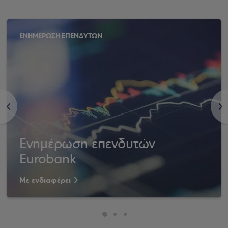
ΕΝΗΜΕΡΩΣΗ ΕΠΕΝΔΥΤΩΝ
<
>
Ενημέρωση επενδυτών
Eurobank
Με ενδιαφέρει