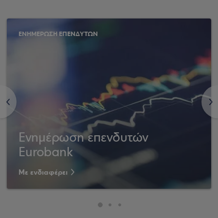
ΕΝΗΜΕΡΩΣΗ ΕΠΕΝΔΥΤΩΝ
<
>
Ενημέρωση επενδυτών
Eurobank
Με ενδιαφέρει