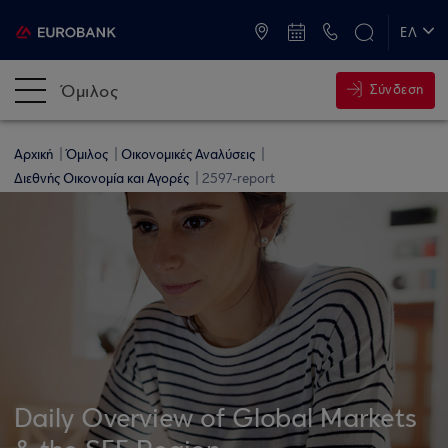
ATM & Καταστήματα
ΕΛ
EN
Όμιλος
Σύνδεση
Αρχική
Όμιλος
Οικονομικές Αναλύσεις
Διεθνής Οικονομία και Αγορές
2597-report
Daily Overview of Global Markets