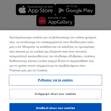
Χρησιμοποιούμε cookies για να βελτιώσουμε την online εμπειρία
Copyright © 2026
σας, να αναλύουμε την επισκεψιμότητα στον διαδικτυακό τόπο
μας κ.λπ. Μπορείτε να επιλέξετε και να αλλάξετε τις προτιμήσεις
σας σχετικά με τα cookies (με εξαίρεση όσα είναι τεχνικώς
Όροι Χρήσης
απαραίτητα) ακολουθώντας τον σύνδεσμο «Ρυθμίσεις cookies».
Καθιστώντας κάποιο cookie ενεργό δίνετε τη συγκατάθεσή σας
Προσωπικά Δεδομένα στον Διαδικτυακό Τόπο
για τη χρήση αυτού σύμφωνα με τα προβλεπόμενα στην
Πολιτική μας για τα Cookies.
Πολιτική Cookies
Ρυθμίσεις για τα cookies
Δήλωση Προσβασιμότητας
Sitemap
Απόρριψη όλων των cookies
Αποδοχή όλων των cookies