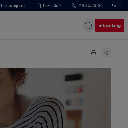
 Καταστήματα
Ραντεβού
2109555000
ΕΛ
EN
e-Banking