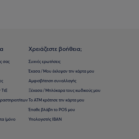
ια
Χρειάζεστε βοήθεια;
ς σας
Συχνές ερωτήσεις
Έχασα / Μου έκλεψαν την κάρτα μου
ες
Αμφισβήτηση συναλλαγής
 ΤτΕ
Ξέχασα / Μπλόκαρα τους κωδικούς μου
 ∆ραστηριοτήτων
Το ΑΤΜ κράτησε την κάρτα μου
Έπαθε βλάβη το POS μου
ατα (μόνο
Υπολογιστής IBAN