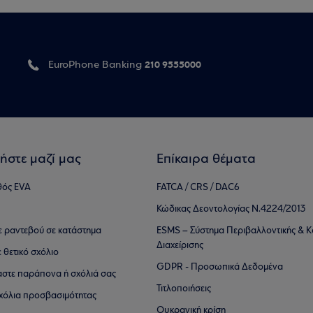
210 9555000
EuroPhone Banking
ήστε μαζί μας
Επίκαιρα θέματα
θός EVA
FATCA / CRS / DAC6
Κώδικας Δεοντολογίας Ν.4224/2013
τε ραντεβού σε κατάστημα
ESMS – Σύστημα Περιβαλλοντικής & Κ
Διαχείρισης
ε θετικό σχόλιο
GDPR - Προσωπικά Δεδομένα
αστε παράπονα ή σχόλιά σας
Τιτλοποιήσεις
 σχόλια προσβασιμότητας
Ουκρανική κρίση