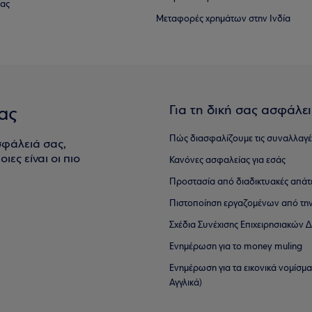
ίας
Μεταφορές χρημάτων στην Ινδία
Για τη δική σας ασφάλε
ας
Πώς διασφαλίζουμε τις συναλλαγέ
σφάλειά σας,
ιες είναι οι πιο
Κανόνες ασφαλείας για εσάς
Προστασία από διαδικτυακές απάτ
Πιστοποίηση εργαζομένων από την
Σχέδια Συνέχισης Επιχειρησιακών
Ενημέρωση για το money muling
Ενημέρωση για τα εικονικά νομίσμ
Αγγλικά)