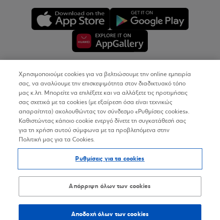
Χρησιμοποιούμε cookies για να βελτιώσουμε την online εμπειρία
Copyright © 2026
σας, να αναλύουμε την επισκεψιμότητα στον διαδικτυακό τόπο
μας κ.λπ. Μπορείτε να επιλέξετε και να αλλάξετε τις προτιμήσεις
σας σχετικά με τα cookies (με εξαίρεση όσα είναι τεχνικώς
Όροι Χρήσης
απαραίτητα) ακολουθώντας τον σύνδεσμο «Ρυθμίσεις cookies».
Καθιστώντας κάποιο cookie ενεργό δίνετε τη συγκατάθεσή σας
Προσωπικά Δεδομένα στον Διαδικτυακό Τόπο
για τη χρήση αυτού σύμφωνα με τα προβλεπόμενα στην
Πολιτική μας για τα Cookies.
Πολιτική Cookies
Ρυθμίσεις για τα cookies
Δήλωση Προσβασιμότητας
Sitemap
Απόρριψη όλων των cookies
Αποδοχή όλων των cookies