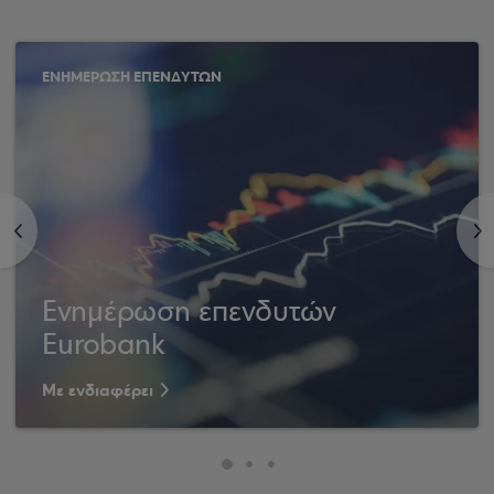
ΕΝΗΜΕΡΩΣΗ ΕΠΕΝΔΥΤΩΝ
<
>
Ενημέρωση επενδυτών
Eurobank
Με ενδιαφέρει