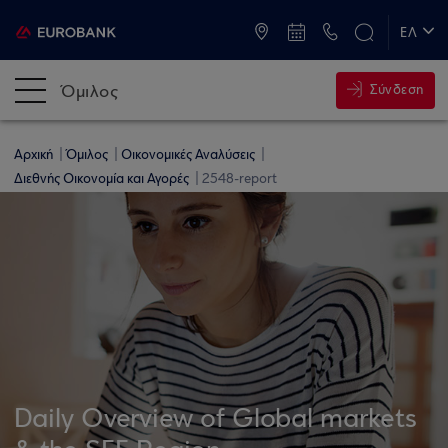
ATM & Καταστήματα
ΕΛ
EN
Όμιλος
Σύνδεση
Αρχική
Όμιλος
Οικονομικές Αναλύσεις
Διεθνής Οικονομία και Αγορές
2548-report
Daily Overview of Global markets