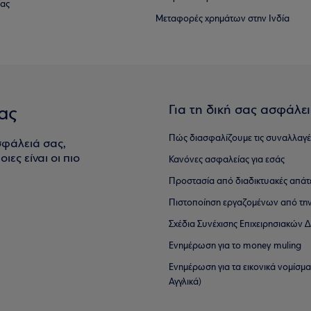
ίας
Μεταφορές χρημάτων στην Ινδία
Για τη δική σας ασφάλε
ας
Πώς διασφαλίζουμε τις συναλλαγέ
σφάλειά σας,
ιες είναι οι πιο
Κανόνες ασφαλείας για εσάς
Προστασία από διαδικτυακές απάτ
Πιστοποίηση εργαζομένων από την
Σχέδια Συνέχισης Επιχειρησιακών
Ενημέρωση για το money muling
Ενημέρωση για τα εικονικά νομίσμ
Αγγλικά)