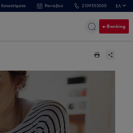
 Καταστήματα
Ραντεβού
2109555000
ΕΛ
EN
e-Banking