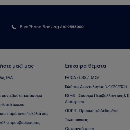
210 9555000
EuroPhone Banking
ήστε μαζί μας
Επίκαιρα θέματα
θός EVA
FATCA / CRS / DAC6
Κώδικας Δεοντολογίας Ν.4224/2013
τε ραντεβού σε κατάστημα
ESMS – Σύστημα Περιβαλλοντικής & Κ
Διαχείρισης
ε θετικό σχόλιο
GDPR - Προσωπικά Δεδομένα
αστε παράπονα ή σχόλιά σας
Τιτλοποιήσεις
 σχόλια προσβασιμότητας
Ουκρανική κρίση