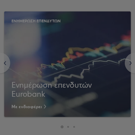
ΕΝΗΜΕΡΩΣΗ ΕΠΕΝΔΥΤΩΝ
<
>
Ενημέρωση επενδυτών
Eurobank
Με ενδιαφέρει