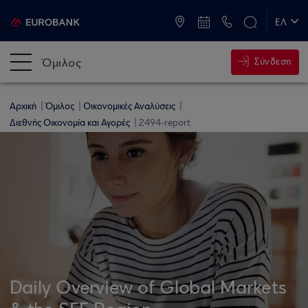
ATM & Καταστήματα
ΕΛ
EN
Όμιλος
Σύνδεση
Αρχική
Όμιλος
Οικονομικές Αναλύσεις
Διεθνής Οικονομία και Αγορές
2494-report
Daily Overview of Global Markets