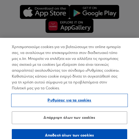
Χρησιμοποιούμε cookies για να βελτιώσουμε την online εμπειρία
Copyright © 2026
σας, να αναλύουμε την επισκεψιμότητα στον διαδικτυακό τόπο
μας κ.λπ. Μπορείτε να επιλέξετε και να αλλάξετε τις προτιμήσεις
σας σχετικά με τα cookies (με εξαίρεση όσα είναι τεχνικώς
Όροι Χρήσης
απαραίτητα) ακολουθώντας τον σύνδεσμο «Ρυθμίσεις cookies».
Καθιστώντας κάποιο cookie ενεργό δίνετε τη συγκατάθεσή σας
Προσωπικά Δεδομένα στον Διαδικτυακό Τόπο
για τη χρήση αυτού σύμφωνα με τα προβλεπόμενα στην
Πολιτική μας για τα Cookies.
Πολιτική Cookies
Ρυθμίσεις για τα cookies
Δήλωση Προσβασιμότητας
Sitemap
Απόρριψη όλων των cookies
Αποδοχή όλων των cookies