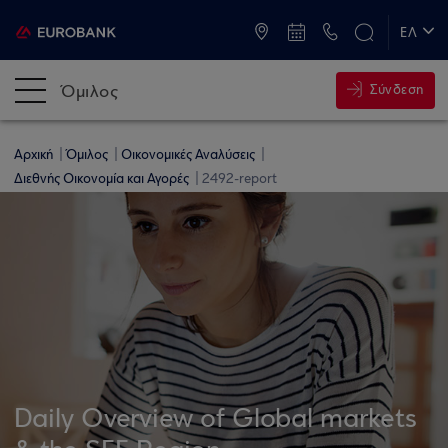
ATM & Καταστήματα
ΕΛ
EN
Όμιλος
Σύνδεση
Αρχική
Όμιλος
Οικονομικές Αναλύσεις
Διεθνής Οικονομία και Αγορές
2492-report
Daily Overview of Global markets