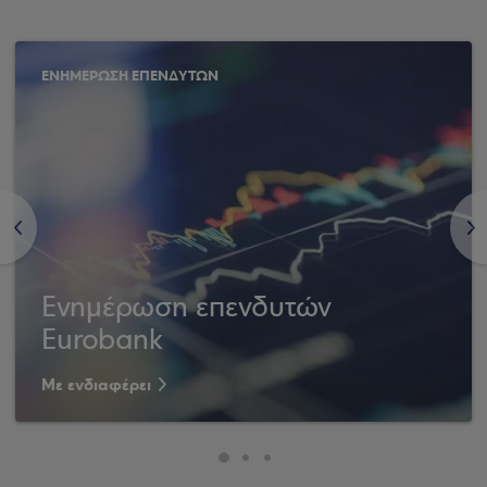
ΕΝΗΜΕΡΩΣΗ ΕΠΕΝΔΥΤΩΝ
<
>
Ενημέρωση επενδυτών
Eurobank
Με ενδιαφέρει