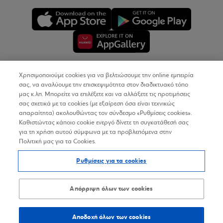
Χρησιμοποιούμε cookies για να βελτιώσουμε την online εμπειρία
Copyright © 2026
σας, να αναλύουμε την επισκεψιμότητα στον διαδικτυακό τόπο
μας κ.λπ. Μπορείτε να επιλέξετε και να αλλάξετε τις προτιμήσεις
σας σχετικά με τα cookies (με εξαίρεση όσα είναι τεχνικώς
Όροι Χρήσης
απαραίτητα) ακολουθώντας τον σύνδεσμο «Ρυθμίσεις cookies».
Καθιστώντας κάποιο cookie ενεργό δίνετε τη συγκατάθεσή σας
Προσωπικά Δεδομένα στον Διαδικτυακό Τόπο
για τη χρήση αυτού σύμφωνα με τα προβλεπόμενα στην
Πολιτική μας για τα Cookies.
Πολιτική Cookies
Ρυθμίσεις για τα cookies
Δήλωση Προσβασιμότητας
Sitemap
Απόρριψη όλων των cookies
Αποδοχή όλων των cookies