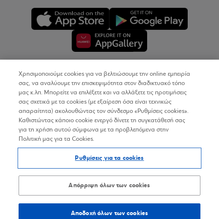
Χρησιμοποιούμε cookies για να βελτιώσουμε την online εμπειρία
Copyright © 2026
σας, να αναλύουμε την επισκεψιμότητα στον διαδικτυακό τόπο
μας κ.λπ. Μπορείτε να επιλέξετε και να αλλάξετε τις προτιμήσεις
σας σχετικά με τα cookies (με εξαίρεση όσα είναι τεχνικώς
Όροι Χρήσης
απαραίτητα) ακολουθώντας τον σύνδεσμο «Ρυθμίσεις cookies».
Καθιστώντας κάποιο cookie ενεργό δίνετε τη συγκατάθεσή σας
Προσωπικά Δεδομένα στον Διαδικτυακό Τόπο
για τη χρήση αυτού σύμφωνα με τα προβλεπόμενα στην
Πολιτική μας για τα Cookies.
Πολιτική Cookies
Ρυθμίσεις για τα cookies
Δήλωση Προσβασιμότητας
Sitemap
Απόρριψη όλων των cookies
Αποδοχή όλων των cookies