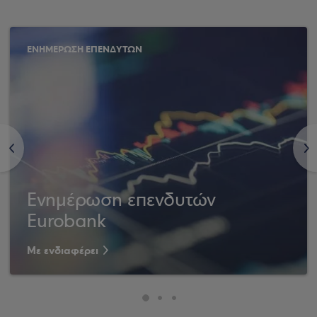
ΕΝΗΜΕΡΩΣΗ ΕΠΕΝΔΥΤΩΝ
<
>
Ενημέρωση επενδυτών
Eurobank
Με ενδιαφέρει