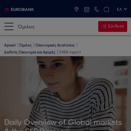
ATM & Καταστήματα
ΕΛ
EN
Όμιλος
Σύνδεση
Αρχική
Όμιλος
Οικονομικές Αναλύσεις
Διεθνής Οικονομία και Αγορές
2488-report
Daily Overview of Global markets