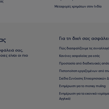
ίας
Μεταφορές χρημάτων στην Ινδία
Για τη δική σας ασφάλε
ας
Πώς διασφαλίζουμε τις συναλλαγέ
σφάλειά σας,
ιες είναι οι πιο
Κανόνες ασφαλείας για εσάς
Προστασία από διαδικτυακές απάτ
Πιστοποίηση εργαζομένων από την
Σχέδια Συνέχισης Επιχειρησιακών
Ενημέρωση για το money muling
Ενημέρωση για τα εικονικά νομίσμ
Αγγλικά)