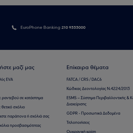
210 9555000
EuroPhone Banking
ήστε μαζί μας
Επίκαιρα θέματα
θός EVA
FATCA / CRS / DAC6
Κώδικας Δεοντολογίας Ν.4224/2013
τε ραντεβού σε κατάστημα
ESMS – Σύστημα Περιβαλλοντικής & Κ
Διαχείρισης
ε θετικό σχόλιο
GDPR - Προσωπικά Δεδομένα
αστε παράπονα ή σχόλιά σας
Τιτλοποιήσεις
 σχόλια προσβασιμότητας
Ουκρανική κρίση