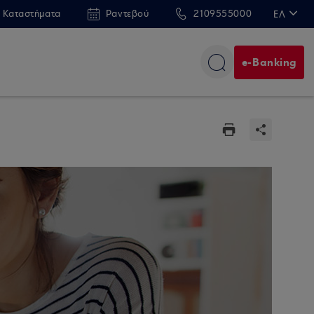
 Καταστήματα
Ραντεβού
2109555000
ΕΛ
EN
e-Banking