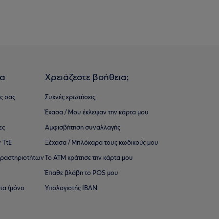
ια
Χρειάζεστε βοήθεια;
ς σας
Συχνές ερωτήσεις
Έχασα / Μου έκλεψαν την κάρτα μου
ες
Αμφισβήτηση συναλλαγής
 ΤτΕ
Ξέχασα / Μπλόκαρα τους κωδικούς μου
 ∆ραστηριοτήτων
Το ΑΤΜ κράτησε την κάρτα μου
Έπαθε βλάβη το POS μου
ατα (μόνο
Υπολογιστής IBAN