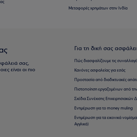
ίας
Μεταφορές χρημάτων στην Ινδία
Για τη δική σας ασφάλε
ας
Πώς διασφαλίζουμε τις συναλλαγέ
σφάλειά σας,
ιες είναι οι πιο
Κανόνες ασφαλείας για εσάς
Προστασία από διαδικτυακές απάτ
Πιστοποίηση εργαζομένων από την
Σχέδια Συνέχισης Επιχειρησιακών
Ενημέρωση για το money muling
Ενημέρωση για τα εικονικά νομίσμ
Αγγλικά)