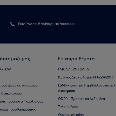
210 9555000
EuroPhone Banking
ήστε μαζί μας
Επίκαιρα θέματα
θός EVA
FATCA / CRS / DAC6
Κώδικας Δεοντολογίας Ν.4224/2013
τε ραντεβού σε κατάστημα
ESMS – Σύστημα Περιβαλλοντικής & Κ
Διαχείρισης
ε θετικό σχόλιο
GDPR - Προσωπικά Δεδομένα
αστε παράπονα ή σχόλιά σας
Τιτλοποιήσεις
 σχόλια προσβασιμότητας
Ουκρανική κρίση