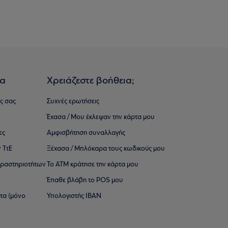
ια
Χρειάζεστε βοήθεια;
ς σας
Συχνές ερωτήσεις
Έχασα / Μου έκλεψαν την κάρτα μου
ες
Αμφισβήτηση συναλλαγής
 ΤτΕ
Ξέχασα / Μπλόκαρα τους κωδικούς μου
 ∆ραστηριοτήτων
Το ΑΤΜ κράτησε την κάρτα μου
Έπαθε βλάβη το POS μου
ατα (μόνο
Υπολογιστής IBAN