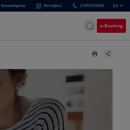
 Καταστήματα
Ραντεβού
2109555000
ΕΛ
EN
e-Banking