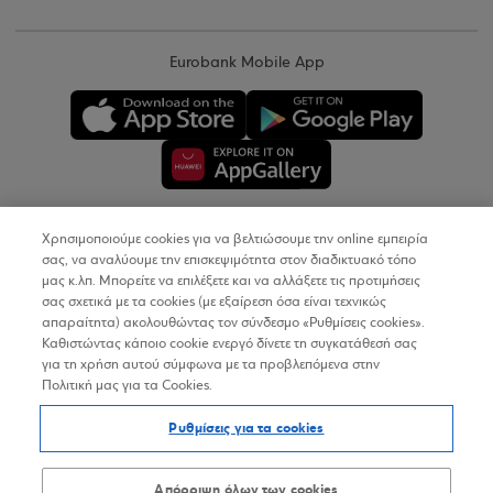
Eurobank Mobile App
Χρησιμοποιούμε cookies για να βελτιώσουμε την online εμπειρία
Copyright © 2026
σας, να αναλύουμε την επισκεψιμότητα στον διαδικτυακό τόπο
μας κ.λπ. Μπορείτε να επιλέξετε και να αλλάξετε τις προτιμήσεις
σας σχετικά με τα cookies (με εξαίρεση όσα είναι τεχνικώς
Όροι Χρήσης
απαραίτητα) ακολουθώντας τον σύνδεσμο «Ρυθμίσεις cookies».
Καθιστώντας κάποιο cookie ενεργό δίνετε τη συγκατάθεσή σας
Προσωπικά Δεδομένα στον Διαδικτυακό Τόπο
για τη χρήση αυτού σύμφωνα με τα προβλεπόμενα στην
Πολιτική μας για τα Cookies.
Πολιτική Cookies
Ρυθμίσεις για τα cookies
Δήλωση Προσβασιμότητας
Sitemap
Απόρριψη όλων των cookies