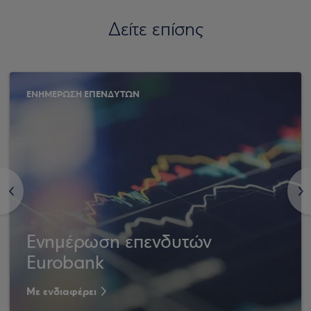
Δείτε επίσης
ΕΝΗΜΕΡΩΣΗ ΕΠΕΝΔΥΤΩΝ
<
>
Ενημέρωση επενδυτών
Eurobank
Με ενδιαφέρει