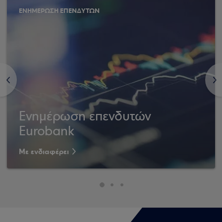
ΕΝΗΜΕΡΩΣΗ ΕΠΕΝΔΥΤΩΝ
<
>
Ενημέρωση επενδυτών
Eurobank
Με ενδιαφέρει