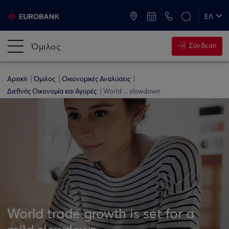
ATM & Καταστήματα
ΕΛ
EN
Όμιλος
Σύνδεση
Αρχική
Όμιλος
Οικονομικές Αναλύσεις
Διεθνής Οικονομία και Αγορές
World ... slowdown
World trade growth is set for a