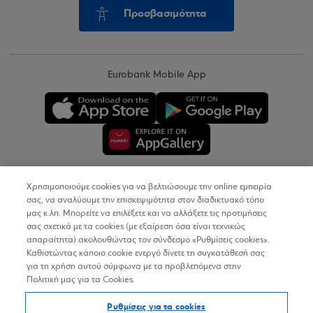
Προσβασιμότητα
Eurobank Mobile App
Χρησιμοποιούμε cookies για να βελτιώσουμε την online εμπειρία
Copyright © 2026
σας, να αναλύουμε την επισκεψιμότητα στον διαδικτυακό τόπο
μας κ.λπ. Μπορείτε να επιλέξετε και να αλλάξετε τις προτιμήσεις
σας σχετικά με τα cookies (με εξαίρεση όσα είναι τεχνικώς
Όροι Χρήσης
απαραίτητα) ακολουθώντας τον σύνδεσμο «Ρυθμίσεις cookies».
Καθιστώντας κάποιο cookie ενεργό δίνετε τη συγκατάθεσή σας
Προσωπικά Δεδομένα στον Διαδικτυακό Τόπο
για τη χρήση αυτού σύμφωνα με τα προβλεπόμενα στην
Πολιτική μας για τα Cookies.
Πολιτική Cookies
Ρυθμίσεις για τα cookies
Δήλωση Προσβασιμότητας