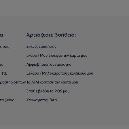
ια
Χρειάζεστε βοήθεια;
ς σας
Συχνές ερωτήσεις
Έχασα / Μου έκλεψαν την κάρτα μου
ες
Αμφισβήτηση συναλλαγής
 ΤτΕ
Ξέχασα / Μπλόκαρα τους κωδικούς μου
 ∆ραστηριοτήτων
Το ΑΤΜ κράτησε την κάρτα μου
Έπαθε βλάβη το POS μου
ατα (μόνο
Υπολογιστής IBAN