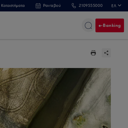
 Καταστήματα
Ραντεβού
2109555000
ΕΛ
EN
e-Banking