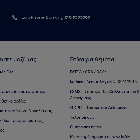
210 9555000
EuroPhone Banking
ήστε μαζί μας
Επίκαιρα θέματα
θός EVA
FATCA / CRS / DAC6
Κώδικας Δεοντολογίας Ν.4224/2013
τε ραντεβού σε κατάστημα
ESMS – Σύστημα Περιβαλλοντικής & Κ
Διαχείρισης
ε θετικό σχόλιο
GDPR - Προσωπικά Δεδομένα
αστε παράπονα ή σχόλιά σας
Τιτλοποιήσεις
 σχόλια προσβασιμότητας
Ουκρανική κρίση
ίας
Μεταφορές χρημάτων στην Ινδία