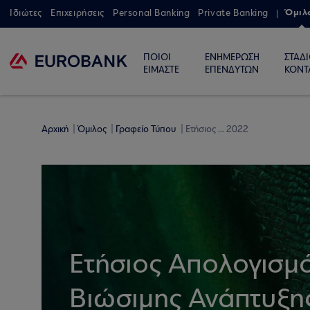
Όμιλ
Ιδιώτες
Επιχειρήσεις
Personal Banking
Private Banking
ΠΟΙΟΙ
ΕΝΗΜΕΡΩΣΗ
ΣΤΑΔ
ΕΙΜΑΣΤΕ
ΕΠΕΝΔΥΤΩΝ
ΚΟΝΤ
Αρχική
Όμιλος
Γραφείο Τύπου
Ετήσιος ... 2022
Ετήσιος Απολογισμ
Βιώσιμης Ανάπτυξη