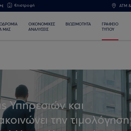
ος
€πιστροφή
ATM &
ΙΟΔΡΟΜΙΑ
ΟΙΚΟΝΟΜΙΚΕΣ
ΒΙΩΣΙΜΟΤΗΤΑ
ΓΡΑΦΕΙΟ
Α ΜΑΣ
ΑΝΑΛΥΣΕΙΣ
ΤΥΠΟΥ
s Υπηρεσιών και
ακοινώνει την τιμολόγηση