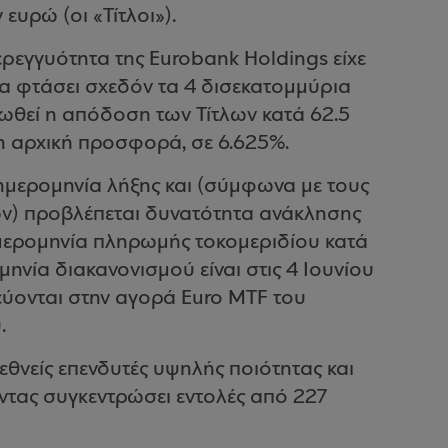
υρώ (οι «Τίτλοι»).
ρεγγυότητα της Eurobank Holdings είχε
α φτάσει σχεδόν τα 4 δισεκατομμύρια
ιωθεί η απόδοση των Τίτλων κατά 62.5
η αρχική προσφορά, σε 6.625%.
 ημερομηνία λήξης και (σύμφωνα με τους
λων) προβλέπεται δυνατότητα ανάκλησης
ημερομηνία πληρωμής τοκομεριδίου κατά
ομηνία διακανονισμού είναι στις 4 Ιουνίου
ύονται στην αγορά Euro MTF του
.
θνείς επενδυτές υψηλής ποιότητας και
τας συγκεντρώσει εντολές από 227