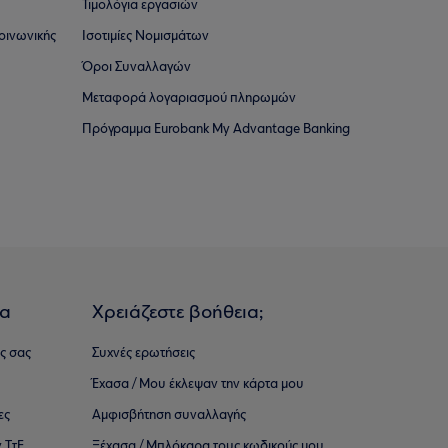
Τιμολόγια εργασιών
οινωνικής
Ισοτιμίες Νομισμάτων
Όροι Συναλλαγών
Μεταφορά λογαριασμού πληρωμών
Πρόγραμμα Eurobank My Advantage Banking
ια
Χρειάζεστε βοήθεια;
ς σας
Συχνές ερωτήσεις
Έχασα / Μου έκλεψαν την κάρτα μου
ες
Αμφισβήτηση συναλλαγής
 ΤτΕ
Ξέχασα / Μπλόκαρα τους κωδικούς μου