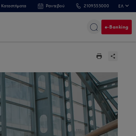
 Καταστήματα
Ραντεβού
2109555000
ΕΛ
EN
e-Banking