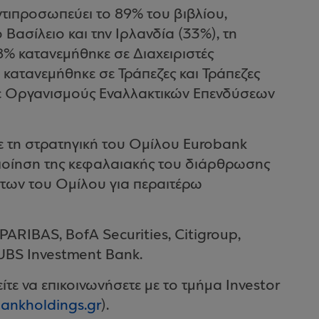
ντιπροσωπεύει το 89% του βιβλίου,
ασίλειο και την Ιρλανδία (33%), τη
68% κατανεμήθηκε σε Διαχειριστές
κατανεμήθηκε σε Τράπεζες και Τράπεζες
 σε Οργανισμούς Εναλλακτικών Επενδύσεων
ε τη στρατηγική του Ομίλου Eurobank
οποίηση της κεφαλαιακής του διάρθρωσης
ήτων του Ομίλου για περαιτέρω
PARIBAS, BofA Securities, Citigroup,
UBS Investment Bank.
τε να επικοινωνήσετε με το τμήμα Investor
ankholdings.gr
).