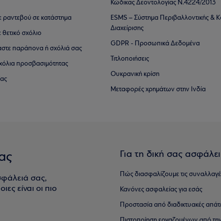
Κώδικας Δεοντολογίας Ν.4224/2013
τε ραντεβού σε κατάστημα
ESMS – Σύστημα Περιβαλλοντικής & Κ
Διαχείρισης
ε θετικό σχόλιο
GDPR - Προσωπικά Δεδομένα
αστε παράπονα ή σχόλιά σας
Τιτλοποιήσεις
 σχόλια προσβασιμότητας
Ουκρανική κρίση
ίας
Μεταφορές χρημάτων στην Ινδία
Για τη δική σας ασφάλε
ας
Πώς διασφαλίζουμε τις συναλλαγέ
σφάλειά σας,
ιες είναι οι πιο
Κανόνες ασφαλείας για εσάς
Προστασία από διαδικτυακές απάτ
Πιστοποίηση εργαζομένων από την