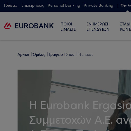
Όμιλ
Ιδιώτες
Επιχειρήσεις
Personal Banking
Private Banking
ΠΟΙΟΙ
ΕΝΗΜΕΡΩΣΗ
ΣΤΑΔ
ΕΙΜΑΣΤΕ
ΕΠΕΝΔΥΤΩΝ
ΚΟΝΤ
Αρχική
Όμιλος
Γραφείο Τύπου
Η ... εκατ
Η Eurobank Ergasia
Συμμετοχών Α.Ε. αν