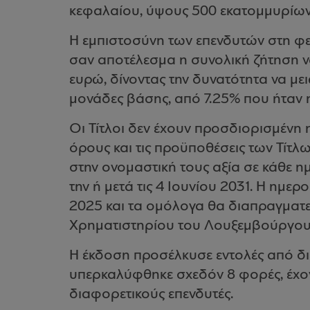
κεφαλαίου, ύψους 500 εκατομμυρίων ε
Η εμπιστοσύνη των επενδυτών στη φε
σαν αποτέλεσμα η συνολική ζήτηση ν
ευρώ, δίνοντας την δυνατότητα να με
μονάδες βάσης, από 7.25% που ήταν 
Οι Τίτλοι δεν έχουν προσδιορισμένη
όρους και τις προϋποθέσεις των Τίτ
στην ονομαστική τους αξία σε κάθε 
την ή μετά τις 4 Ιουνίου 2031. Η ημερ
2025 και τα ομόλογα θα διαπραγματε
Χρηματιστηρίου του Λουξεμβούργου
Η έκδοση προσέλκυσε εντολές από διε
υπερκαλύφθηκε σχεδόν 8 φορές, έχον
διαφορετικούς επενδυτές.