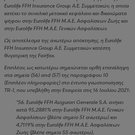
Eurolife FFH Insurance Group Α.Ε. Συμμετοχών, η οποία
κατέχει το συνολικό μετοχικό κεφάλαιο και δικαιώματα
ψήφου στην Eurolife FFH Μ.Α.Ε. Ασφαλίσεων Ζωής και
στην Eurolife FFH Μ.Α.Ε. Γενικών Ασφαλίσεων.
Ως αποτέλεσμα της ανωτέρω απόκτησης, η Eurolife
FFH Insurance Group A.E. Συμμετοχών κατέστη
θυγατρική της Fairfax.
Επιπλέον, ως κατωτέρω σημειώνεται ορθή επανάληψη
στα σημεία (56) and (57) της παραγράφου 10
(Επιπλέον πληροφορίες) στο έντυπο γνωστοποίησης
TR-1, που υπεβλήθη στην Εταιρεία στις 16 Ιουλίου 2021:
“56.
Eurolife FFH Asigurari Generale S.A. ανήκει
κατά 95,2881% στην Eurolife FFH Μ.Α.Ε. Γενικών
Ασφαλίσεων (βλέπε σημείο 51 ανωτέρω) και
4,7119% στην Eurolife FFH Μ.Α.Ε. Ασφαλίσεων
Ζωής (βλέπε σημείο 55 ανωτέρω),