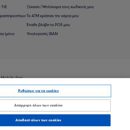
 ΤτΕ
Ξέχασα / Μπλόκαρα τους κωδικούς μου
 ∆ραστηριοτήτων
Το ΑΤΜ κράτησε την κάρτα μου
Έπαθε βλάβη το POS μου
ατα (μόνο
Υπολογιστής IBAN
 Mobile App
Ρυθμίσεις για τα cookies
Απόρριψη όλων των cookies
οσβασιμότητας
Sitemap
Αποδοχή όλων των cookies