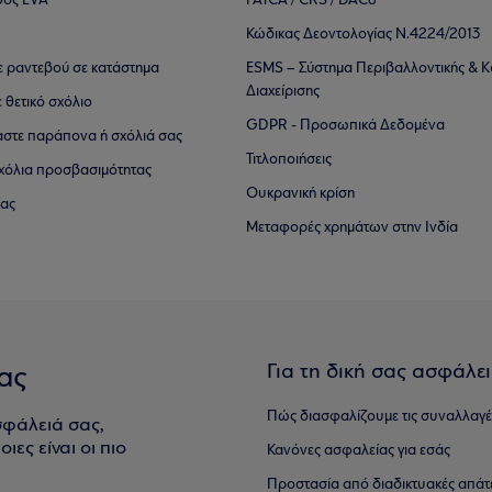
θός EVA
FATCA / CRS / DAC6
Κώδικας Δεοντολογίας Ν.4224/2013
τε ραντεβού σε κατάστημα
ESMS – Σύστημα Περιβαλλοντικής & Κ
Διαχείρισης
ε θετικό σχόλιο
GDPR - Προσωπικά Δεδομένα
αστε παράπονα ή σχόλιά σας
Τιτλοποιήσεις
 σχόλια προσβασιμότητας
Ουκρανική κρίση
ίας
Μεταφορές χρημάτων στην Ινδία
Για τη δική σας ασφάλε
ας
Πώς διασφαλίζουμε τις συναλλαγέ
σφάλειά σας,
ιες είναι οι πιο
Κανόνες ασφαλείας για εσάς
Προστασία από διαδικτυακές απάτ