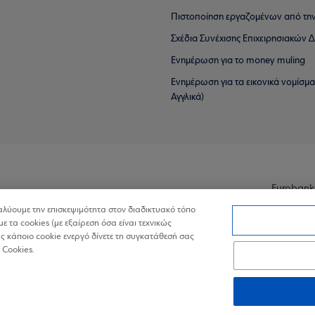
Πιστοποίηση εργαζομένων από την
Σχέδια Συνέχισης Επιχειρησιακών
Ενημέρωση για το money muling
Ενημέρωση για τα εικονικά νομίσμ
Αγγλικά)
Eurobank
ναλύουμε την επισκεψιμότητα στον διαδικτυακό τόπο
με τα cookies (με εξαίρεση όσα είναι τεχνικώς
 κάποιο cookie ενεργό δίνετε τη συγκατάθεσή σας
 Cookies.
ά Δεδομένα στον Διαδικτυακό Τόπο
Πολιτική Cookies
Δήλωση Πρ