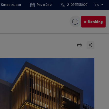
 Καταστήματα
Ραντεβού
2109555000
ΕΛ
EN
e-Banking