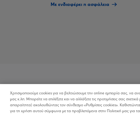
Με ενδιαφέρει η ασφάλεια
Χρησιμοποιούμε cookies για να βελτιώσουμε την online εμπειρία σας, να α
Προσβασιμότητα
μας κ.λπ. Μπορείτε να επιλέξετε και να αλλάξετε τις προτιμήσεις σας σχετικά 
απαραίτητα) ακολουθώντας τον σύνδεσμο «Ρυθμίσεις cookies». Καθιστώντας
για τη χρήση αυτού σύμφωνα με τα προβλεπόμενα στην Πολιτική μας για τα
Copyright © 2026
Όροι Χρήσης
Προσωπικ