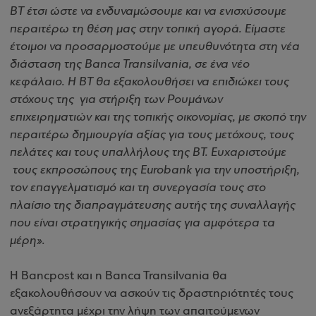
BT έτσι ώστε να ενδυναμώσουμε και να ενισχύσουμε
περαιτέρω τη θέση μας στην τοπική αγορά. Είμαστε
έτοιμοι να προσαρμοστούμε με υπευθυνότητα στη νέα
διάσταση της Banca Transilvania, σε ένα νέο
κεφάλαιο. Η ΒΤ θα εξακολουθήσει να επιδιώκει τους
στόχους της για στήριξη των Ρουμάνων
επιχειρηματιών και της τοπικής οικονομίας, με σκοπό την
περαιτέρω δημιουργία αξίας για τους μετόχους, τους
πελάτες και τους υπαλλήλους της ΒΤ. Ευχαριστούμε
τους εκπροσώπους της Eurobank για την υποστήριξη,
τον επαγγελματισμό και τη συνεργασία τους στο
πλαίσιο της διαπραγμάτευσης αυτής της συναλλαγής
που είναι στρατηγικής σημασίας για αμφότερα τα
μέρη».
Η Bancpost και η Banca Transilvania θα
εξακολουθήσουν να ασκούν τις δραστηριότητές τους
ανεξάρτητα μέχρι την λήψη των απαιτούμενων