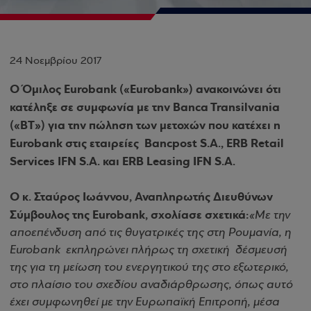
24 Νοεμβρίου 2017
Ο Όμιλος Eurobank («Eurobank») ανακοινώνει ότι
κατέληξε σε συμφωνία με την Banca Transilvania
(«ΒΤ») για την πώληση των μετοχών που κατέχει η
Eurobank στις εταιρείες Bancpost S.A., ERB Retail
Services IFN S.A. και ERB Leasing IFN S.A.
Ο κ. Σταύρος Ιωάννου, Αναπληρωτής Διευθύνων
Σύμβουλος της Eurobank, σχολίασε σχετικά:
«Με την
αποεπένδυση από τις θυγατρικές της στη Ρουμανία, η
Eurobank εκπληρώνει πλήρως τη σχετική δέσμευσή
της για τη μείωση του ενεργητικού της στο εξωτερικό,
στο πλαίσιο του σχεδίου αναδιάρθρωσης, όπως αυτό
έχει συμφωνηθεί με την Ευρωπαϊκή Επιτροπή, μέσα