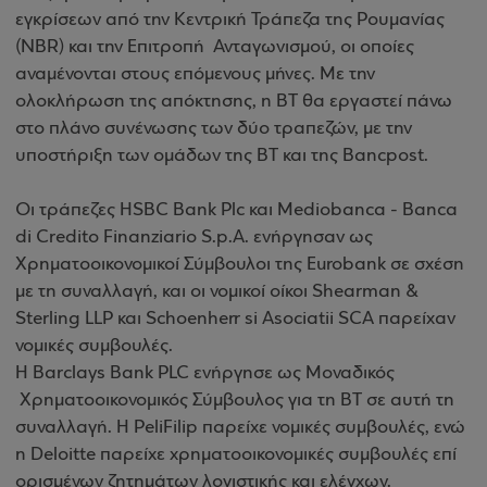
εγκρίσεων από την Κεντρική Τράπεζα της Ρουμανίας
(NBR) και την Επιτροπή Ανταγωνισμού, οι οποίες
αναμένονται στους επόμενους μήνες. Με την
ολοκλήρωση της απόκτησης, η ΒΤ θα εργαστεί πάνω
στο πλάνο συνένωσης των δύο τραπεζών, με την
υποστήριξη των ομάδων της ΒΤ και της Bancpost.
Οι τράπεζες HSBC Bank Plc και Mediobanca - Banca
di Credito Finanziario S.p.A. ενήργησαν ως
Χρηματοοικονομικοί Σύμβουλοι της Eurobank σε σχέση
με τη συναλλαγή, και οι νομικοί οίκοι Shearman &
Sterling LLP και Schoenherr si Asociatii SCA παρείχαν
νομικές συμβουλές.
Η Barclays Bank PLC ενήργησε ως Μοναδικός
Χρηματοοικονομικός Σύμβουλος για τη ΒΤ σε αυτή τη
συναλλαγή. Η PeliFilip παρείχε νομικές συμβουλές, ενώ
η Deloitte παρείχε χρηματοοικονομικές συμβουλές επί
ορισμένων ζητημάτων λογιστικής και ελέγχων.