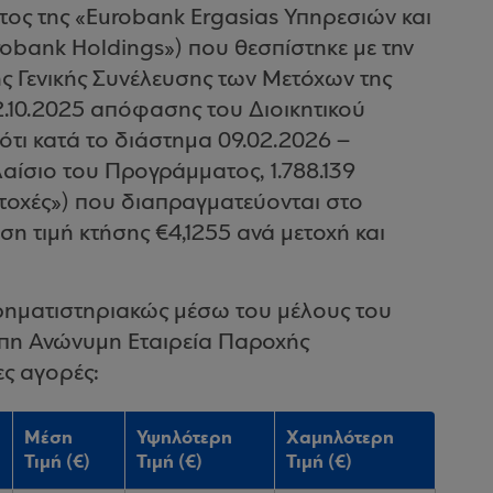
τος της «Eurobank Ergasias Υπηρεσιών και
obank Holdings») που θεσπίστηκε με την
ς Γενικής Συνέλευσης των Μετόχων της
22.10.2025 απόφασης του Διοικητικού
ότι κατά το διάστημα 09.02.2026 –
λαίσιο του Προγράμματος, 1.788.139
Μετοχές») που διαπραγματεύονται στο
ση τιμή κτήσης €4,1255 ανά μετοχή και
ρηματιστηριακώς μέσω του μέλους του
πη Ανώνυμη Εταιρεία Παροχής
ς αγορές:
Μέση
Υψηλότερη
Χαμηλότερη
Τιμή (€)
Τιμή (€)
Τιμή (€)