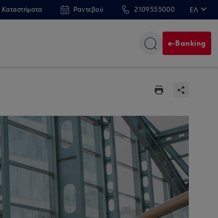
 Καταστήματα
Ραντεβού
2109555000
ΕΛ
EN
e-Banking