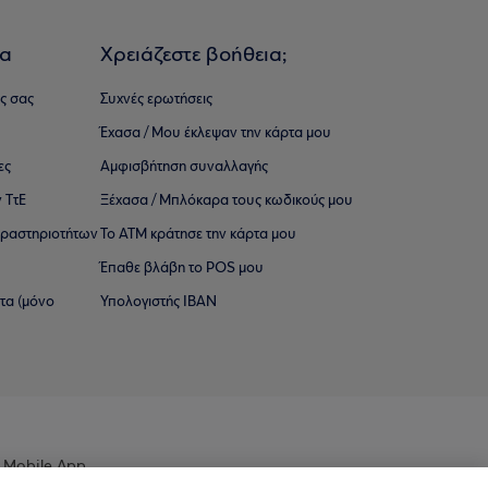
ια
Χρειάζεστε βοήθεια;
ς σας
Συχνές ερωτήσεις
Έχασα / Μου έκλεψαν την κάρτα μου
ες
Αμφισβήτηση συναλλαγής
 ΤτΕ
Ξέχασα / Μπλόκαρα τους κωδικούς μου
 ∆ραστηριοτήτων
Το ΑΤΜ κράτησε την κάρτα μου
Έπαθε βλάβη το POS μου
ατα (μόνο
Υπολογιστής IBAN
 Mobile App