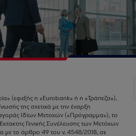
α» (εφεξής η «Eurobank» ή η «Τράπεζα»),
ίνωσής της σχετικά με την έναρξη
γοράς Ιδίων Μετοχών («Πρόγραμμα»), το
 Έκτακτης Γενικής Συνέλευσης των Μετόχων
α με το άρθρο 49 του ν. 4548/2018, σε