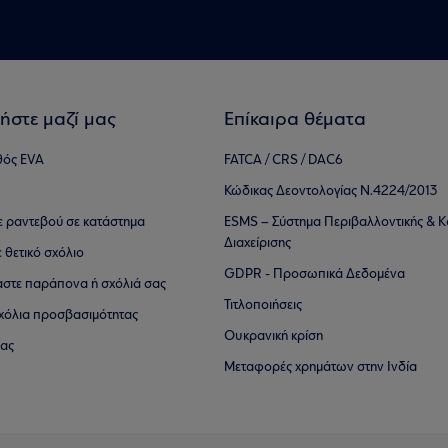
ήστε μαζί μας
Επίκαιρα θέματα
θός EVA
FATCA / CRS / DAC6
Κώδικας Δεοντολογίας Ν.4224/2013
τε ραντεβού σε κατάστημα
ESMS – Σύστημα Περιβαλλοντικής & Κ
Διαχείρισης
ε θετικό σχόλιο
GDPR - Προσωπικά Δεδομένα
αστε παράπονα ή σχόλιά σας
Τιτλοποιήσεις
 σχόλια προσβασιμότητας
Ουκρανική κρίση
ίας
Μεταφορές χρημάτων στην Ινδία