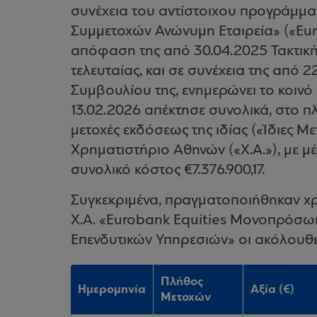
συνέχεια του αντίστοιχου προγράμμα
Συμμετοχών Ανώνυμη Εταιρεία» («Eur
απόφαση της από 30.04.2025 Τακτική
τελευταίας, και σε συνέχεια της από 
Συμβουλίου της, ενημερώνει το κοινό 
13.02.2026 απέκτησε συνολικά, στο π
μετοχές εκδόσεως της ιδίας («Ίδιες 
Χρηματιστήριο Αθηνών («Χ.Α.»), με μέ
συνολικό κόστος €7.376.900,17.
Συγκεκριμένα, πραγματοποιήθηκαν χ
Χ.Α. «Eurobank Equities Μονοπρόσω
Επενδυτικών Υπηρεσιών» οι ακόλουθε
Πλήθος
Ημερομηνία
Αξία (€)
Μετοχών