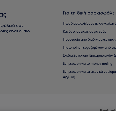
Για τη δική σας ασφάλε
ας
Πώς διασφαλίζουμε τις συναλλαγέ
σφάλειά σας,
ιες είναι οι πιο
Κανόνες ασφαλείας για εσάς
Προστασία από διαδικτυακές απάτ
Πιστοποίηση εργαζομένων από την
Σχέδια Συνέχισης Επιχειρησιακών
Ενημέρωση για το money muling
Ενημέρωση για τα εικονικά νομίσμ
Αγγλικά)
Eurobank