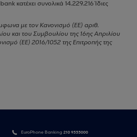
ank κατέχει συνολικά 14.229.216 Ίδιες
φωνα με τον Κανονισμό (ΕΕ) αριθ.
ου και του Συμβουλίου της 16ης Απριλίου
νισμό (ΕΕ) 2016/1052 της Επιτροπής της
210 9555000
EuroPhone Banking