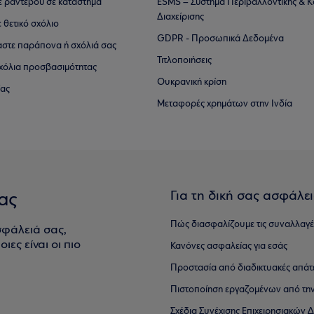
τε ραντεβού σε κατάστημα
ESMS – Σύστημα Περιβαλλοντικής & Κ
Διαχείρισης
ε θετικό σχόλιο
GDPR - Προσωπικά Δεδομένα
αστε παράπονα ή σχόλιά σας
Τιτλοποιήσεις
 σχόλια προσβασιμότητας
Ουκρανική κρίση
ίας
Μεταφορές χρημάτων στην Ινδία
Για τη δική σας ασφάλε
ας
Πώς διασφαλίζουμε τις συναλλαγέ
σφάλειά σας,
ιες είναι οι πιο
Κανόνες ασφαλείας για εσάς
Προστασία από διαδικτυακές απάτ
Πιστοποίηση εργαζομένων από την
Σχέδια Συνέχισης Επιχειρησιακών