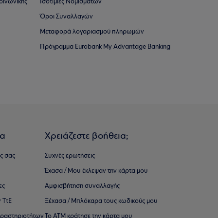
οινωνικής
Ισοτιμίες Νομισμάτων
Όροι Συναλλαγών
Μεταφορά λογαριασμού πληρωμών
Πρόγραμμα Eurobank My Advantage Banking
ια
Χρειάζεστε βοήθεια;
ς σας
Συχνές ερωτήσεις
Έχασα / Μου έκλεψαν την κάρτα μου
ες
Αμφισβήτηση συναλλαγής
 ΤτΕ
Ξέχασα / Μπλόκαρα τους κωδικούς μου
 ∆ραστηριοτήτων
Το ΑΤΜ κράτησε την κάρτα μου