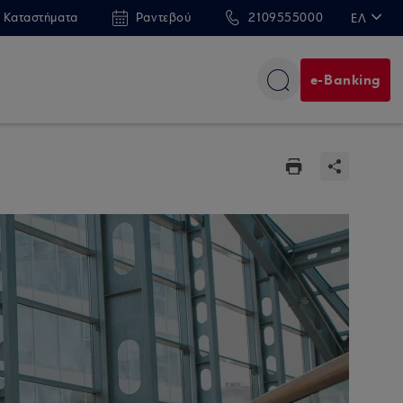
 Καταστήματα
Ραντεβού
2109555000
ΕΛ
EN
e-Banking