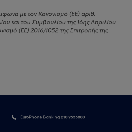
φωνα με τον Κανονισμό (ΕΕ) αριθ.
ου και του Συμβουλίου της 16ης Απριλίου
νισμό (ΕΕ) 2016/1052 της Επιτροπής της
210 9555000
EuroPhone Banking