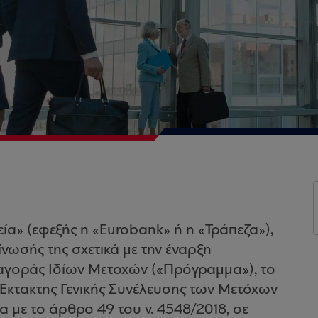
α» (εφεξής η «Eurobank» ή η «Τράπεζα»),
ίνωσής της σχετικά με την έναρξη
γοράς Ιδίων Μετοχών («Πρόγραμμα»), το
 Έκτακτης Γενικής Συνέλευσης των Μετόχων
α με το άρθρο 49 του ν. 4548/2018, σε