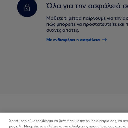
Όλα για την ασφάλειά σ
Μάθετε τι μέτρα παίρνουμε για την α
πώς μπορείτε να προστατευτείτε και πο
συχνές απάτες.
Με ενδιαφέρει η ασφάλεια
Χρησιμοποιούμε cookies για να βελτιώσουμε την online εμπειρία σας, να α
Προσβασιμότητα
μας κ.λπ. Μπορείτε να επιλέξετε και να αλλάξετε τις προτιμήσεις σας σχετικά 