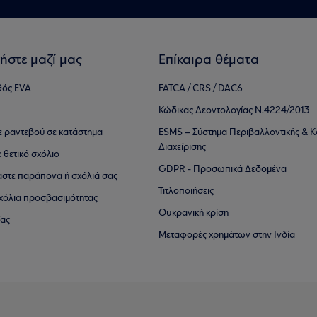
ήστε μαζί μας
Επίκαιρα θέματα
θός EVA
FATCA / CRS / DAC6
Κώδικας Δεοντολογίας Ν.4224/2013
τε ραντεβού σε κατάστημα
ESMS – Σύστημα Περιβαλλοντικής & Κ
Διαχείρισης
ε θετικό σχόλιο
GDPR - Προσωπικά Δεδομένα
αστε παράπονα ή σχόλιά σας
Τιτλοποιήσεις
 σχόλια προσβασιμότητας
Ουκρανική κρίση
ίας
Μεταφορές χρημάτων στην Ινδία