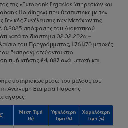
τος της «Eurobank Ergasias Υπηρεσιών και
obank Holdings») που θεσπίστηκε με την
ς Γενικής Συνέλευσης των Μετόχων της
22.10.2025 απόφασης του Διοικητικού
 ότι κατά το διάστημα 02.02.2026 –
αίσιο του Προγράμματος, 1.761.170 μετοχές
) που διαπραγματεύονται στο
ση τιμή κτήσης €4,1887 ανά μετοχή και
ρηματιστηριακώς μέσω του μέλους του
πη Ανώνυμη Εταιρεία Παροχής
ς αγορές:
Μέση Τιμή
Υψηλότερη
Χαμηλότερη
€)
(€)
Τιμή (€)
Τιμή (€)