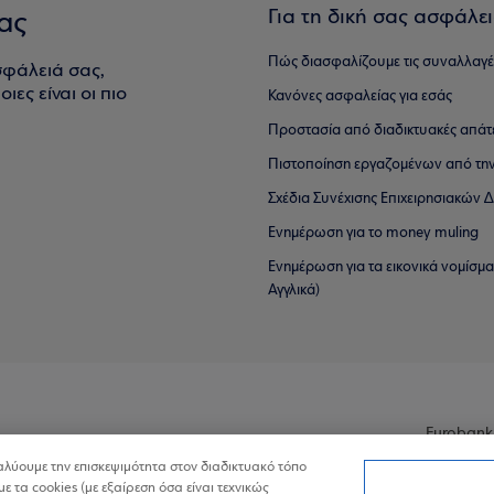
Για τη δική σας ασφάλε
ας
Πώς διασφαλίζουμε τις συναλλαγέ
σφάλειά σας,
ιες είναι οι πιο
Κανόνες ασφαλείας για εσάς
Προστασία από διαδικτυακές απάτ
Πιστοποίηση εργαζομένων από την
Σχέδια Συνέχισης Επιχειρησιακών
Ενημέρωση για το money muling
Ενημέρωση για τα εικονικά νομίσμ
Αγγλικά)
Eurobank
ναλύουμε την επισκεψιμότητα στον διαδικτυακό τόπο
με τα cookies (με εξαίρεση όσα είναι τεχνικώς