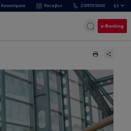
 Καταστήματα
Ραντεβού
2109555000
ΕΛ
EN
e-Banking