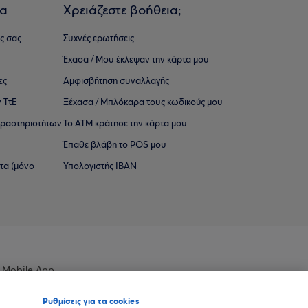
ια
Χρειάζεστε βοήθεια;
ς σας
Συχνές ερωτήσεις
Έχασα / Μου έκλεψαν την κάρτα μου
ες
Αμφισβήτηση συναλλαγής
 ΤτΕ
Ξέχασα / Μπλόκαρα τους κωδικούς μου
 ∆ραστηριοτήτων
Το ΑΤΜ κράτησε την κάρτα μου
Έπαθε βλάβη το POS μου
ατα (μόνο
Υπολογιστής IBAN
 Mobile App
Ρυθμίσεις για τα cookies