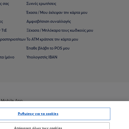
ς σας
Συχνές ερωτήσεις
Έχασα / Μου έκλεψαν την κάρτα μου
ες
Αμφισβήτηση συναλλαγής
 ΤτΕ
Ξέχασα / Μπλόκαρα τους κωδικούς μου
 ∆ραστηριοτήτων
Το ΑΤΜ κράτησε την κάρτα μου
Έπαθε βλάβη το POS μου
ατα (μόνο
Υπολογιστής IBAN
 Mobile App
Ρυθμίσεις για τα cookies
Απόρριψη όλων των cookies