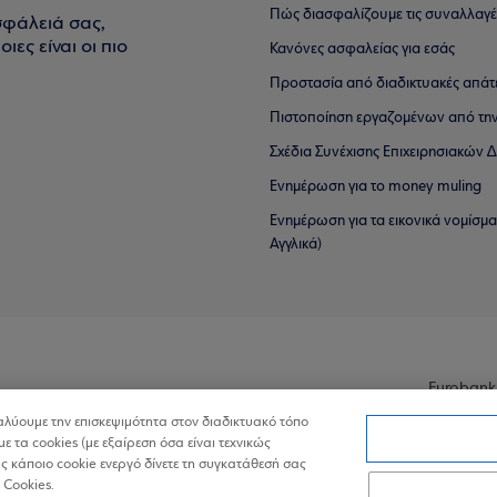
Πώς διασφαλίζουμε τις συναλλαγέ
σφάλειά σας,
ιες είναι οι πιο
Κανόνες ασφαλείας για εσάς
Προστασία από διαδικτυακές απάτ
Πιστοποίηση εργαζομένων από την
Σχέδια Συνέχισης Επιχειρησιακών
Ενημέρωση για το money muling
Ενημέρωση για τα εικονικά νομίσμ
Αγγλικά)
Eurobank
ναλύουμε την επισκεψιμότητα στον διαδικτυακό τόπο
με τα cookies (με εξαίρεση όσα είναι τεχνικώς
 κάποιο cookie ενεργό δίνετε τη συγκατάθεσή σας
 Cookies.