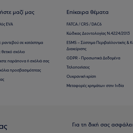
ήστε μαζί μας
Επίκαιρα θέματα
θός EVA
FATCA / CRS / DAC6
Κώδικας Δεοντολογίας Ν.4224/2013
τε ραντεβού σε κατάστημα
ESMS – Σύστημα Περιβαλλοντικής & Κ
Διαχείρισης
ε θετικό σχόλιο
GDPR - Προσωπικά Δεδομένα
αστε παράπονα ή σχόλιά σας
Τιτλοποιήσεις
 σχόλια προσβασιμότητας
Ουκρανική κρίση
ίας
Μεταφορές χρημάτων στην Ινδία
Για τη δική σας ασφάλε
ας