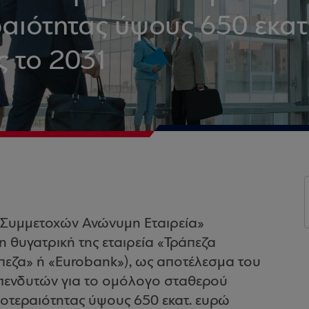
αιότητας ύψους 650 εκατ
 το 2031
 Συμμετοχών Ανώνυμη Εταιρεία»
η θυγατρική της εταιρεία «Τράπεζα
πεζα» ή «Eurobank»), ως αποτέλεσμα του
πενδυτών για το ομόλογο σταθερού
οτεραιότητας ύψους 650 εκατ. ευρώ