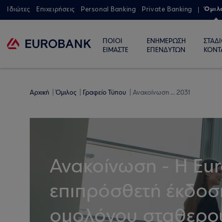
Όμιλ
Ιδιώτες
Επιχειρήσεις
Personal Banking
Private Banking
ΠΟΙΟΙ
ΕΝΗΜΕΡΩΣΗ
ΣΤΑΔ
ΕΙΜΑΣΤΕ
ΕΠΕΝΔΥΤΩΝ
ΚΟΝΤ
Αρχική
Όμιλος
Γραφείο Τύπου
Ανακοίνωση ... 2031
Ανακοίνωση - Η Eu
επιπρόσθετή έκδοση
ομολόγου σταθερού