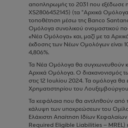
αποπληρωμής το 2031 που εξέδωσε η 
XS2806452145) (τα “Αρχικά Ομόλογα”
τοποθέτηση μέσω της Banco Santande
Ομόλογα συνολικού ονομαστικού πο
«Νέα Ομόλογα» και, μαζί με τα Αρχικ
έκδοσης των Νέων Ομολόγων είναι 1
4,806%.
Τα Νέα Ομόλογα θα συγχωνευθούν κα
Αρχικά Ομόλογα. Ο διακανονισμός 
στις 12 Ιουλίου 2024. Τα ομόλογα θα
Χρηματιστηρίου του Λουξεμβούργου
Τα κεφάλαια που θα αντληθούν από 
κάλυψη των υποχρεώσεων του Ομίλο
Ελάχιστη Απαίτηση Ιδίων Κεφαλαίων
Required Eligible Liabilities – MREL)