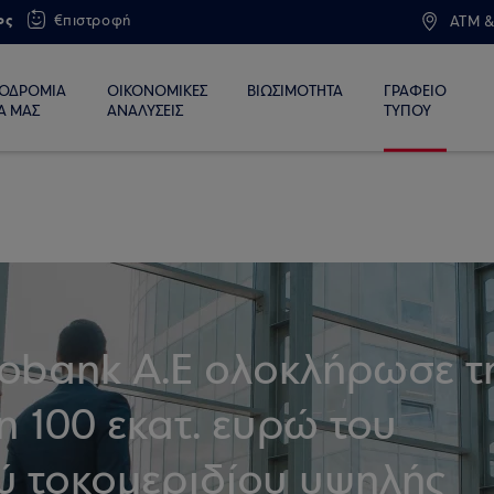
ος
€πιστροφή
ATM &
ΙΟΔΡΟΜΙΑ
ΟΙΚΟΝΟΜΙΚΕΣ
ΒΙΩΣΙΜΟΤΗΤΑ
ΓΡΑΦΕΙΟ
Α ΜΑΣ
ΑΝΑΛΥΣΕΙΣ
ΤΥΠΟΥ
robank A.E ολοκλήρωσε τ
 100 εκατ. ευρώ του
 τοκομεριδίου υψηλής