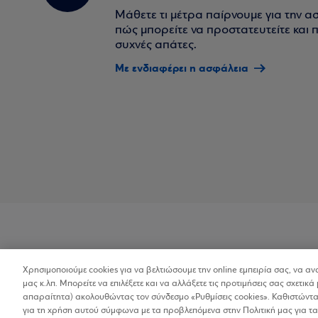
Μάθετε τι μέτρα παίρνουμε για την α
πώς μπορείτε να προστατευτείτε και πο
συχνές απάτες.
Με ενδιαφέρει η ασφάλεια
Χρησιμοποιούμε cookies για να βελτιώσουμε την online εμπειρία σας, να α
Προσβασιμότητα
μας κ.λπ. Μπορείτε να επιλέξετε και να αλλάξετε τις προτιμήσεις σας σχετικά 
απαραίτητα) ακολουθώντας τον σύνδεσμο «Ρυθμίσεις cookies». Καθιστώντας
για τη χρήση αυτού σύμφωνα με τα προβλεπόμενα στην Πολιτική μας για τα