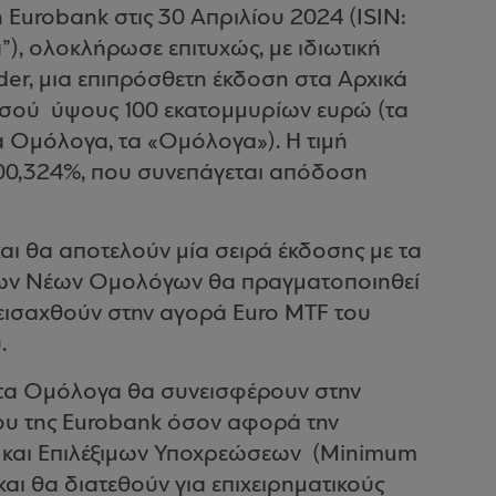
Eurobank στις 30 Απριλίου 2024 (ISIN:
), ολοκλήρωσε επιτυχώς, με ιδιωτική
r, μια επιπρόσθετη έκδοση στα Αρχικά
σού ύψους 100 εκατομμυρίων ευρώ (τα
ά Ομόλογα, τα «Ομόλογα»). Η τιμή
00,324%, που συνεπάγεται απόδοση
ι θα αποτελούν μία σειρά έκδοσης με τα
των Νέων Ομολόγων θα πραγματοποιηθεί
 εισαχθούν στην αγορά Euro MTF του
.
τα Ομόλογα θα συνεισφέρουν στην
υ της Eurobank όσον αφορά την
 και Επιλέξιμων Υποχρεώσεων (Minimum
 και θα διατεθούν για επιχειρηματικούς