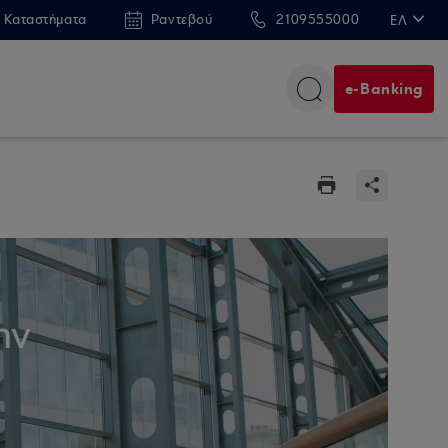
 Καταστήματα
Ραντεβού
2109555000
ΕΛ
EN
e-Banking
ην