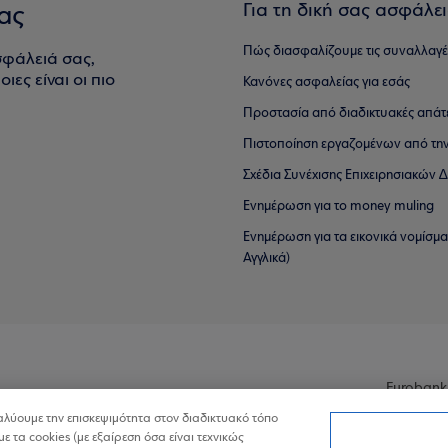
Για τη δική σας ασφάλε
ας
Πώς διασφαλίζουμε τις συναλλαγέ
σφάλειά σας,
ιες είναι οι πιο
Κανόνες ασφαλείας για εσάς
Προστασία από διαδικτυακές απάτ
Πιστοποίηση εργαζομένων από την
Σχέδια Συνέχισης Επιχειρησιακών
Ενημέρωση για το money muling
Ενημέρωση για τα εικονικά νομίσμ
Αγγλικά)
Eurobank
ναλύουμε την επισκεψιμότητα στον διαδικτυακό τόπο
με τα cookies (με εξαίρεση όσα είναι τεχνικώς