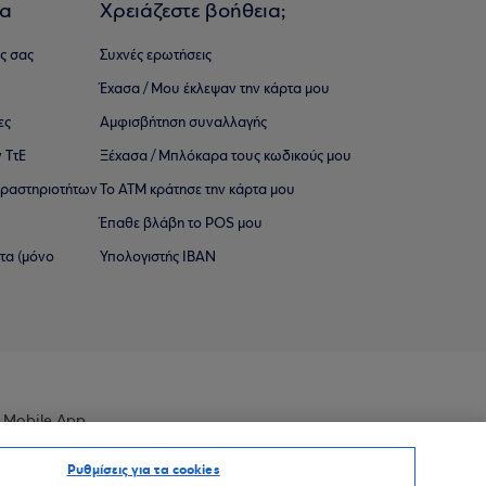
ια
Χρειάζεστε βοήθεια;
ς σας
Συχνές ερωτήσεις
Έχασα / Μου έκλεψαν την κάρτα μου
ες
Αμφισβήτηση συναλλαγής
 ΤτΕ
Ξέχασα / Μπλόκαρα τους κωδικούς μου
 ∆ραστηριοτήτων
Το ΑΤΜ κράτησε την κάρτα μου
Έπαθε βλάβη το POS μου
ατα (μόνο
Υπολογιστής IBAN
 Mobile App
Ρυθμίσεις για τα cookies