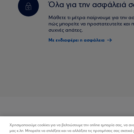
Όλα για την ασφάλειά σ
Μάθετε τι μέτρα παίρνουμε για την α
πώς μπορείτε να προστατευτείτε και πο
συχνές απάτες.
Με ενδιαφέρει η ασφάλεια
Χρησιμοποιούμε cookies για να βελτιώσουμε την online εμπειρία σας, να α
Προσβασιμότητα
μας κ.λπ. Μπορείτε να επιλέξετε και να αλλάξετε τις προτιμήσεις σας σχετικά 