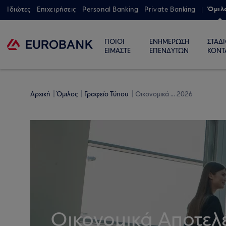
Όμιλ
Ιδιώτες
Επιχειρήσεις
Personal Banking
Private Banking
ΠΟΙΟΙ
ΕΝΗΜΕΡΩΣΗ
ΣΤΑΔ
ΕΙΜΑΣΤΕ
ΕΠΕΝΔΥΤΩΝ
ΚΟΝΤ
Αρχική
Όμιλος
Γραφείο Τύπου
Οικονομικά ... 2026
Οικονομικά Αποτελ