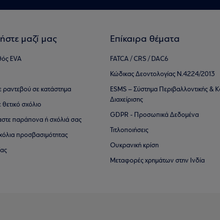
ήστε μαζί μας
Επίκαιρα θέματα
θός EVA
FATCA / CRS / DAC6
Κώδικας Δεοντολογίας Ν.4224/2013
τε ραντεβού σε κατάστημα
ESMS – Σύστημα Περιβαλλοντικής & Κ
Διαχείρισης
ε θετικό σχόλιο
GDPR - Προσωπικά Δεδομένα
αστε παράπονα ή σχόλιά σας
Τιτλοποιήσεις
 σχόλια προσβασιμότητας
Ουκρανική κρίση
ίας
Μεταφορές χρημάτων στην Ινδία