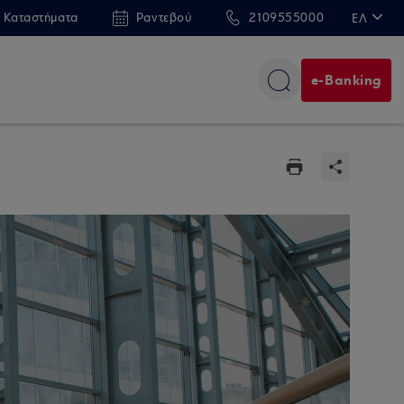
 Καταστήματα
Ραντεβού
2109555000
ΕΛ
EN
e-Banking