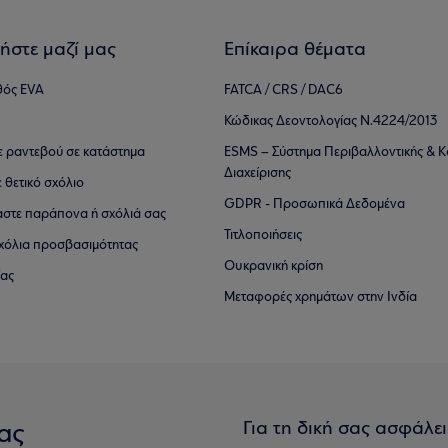
ήστε μαζί μας
Επίκαιρα θέματα
θός EVA
FATCA / CRS / DAC6
Κώδικας Δεοντολογίας Ν.4224/2013
τε ραντεβού σε κατάστημα
ESMS – Σύστημα Περιβαλλοντικής & Κ
Διαχείρισης
ε θετικό σχόλιο
GDPR - Προσωπικά Δεδομένα
αστε παράπονα ή σχόλιά σας
Τιτλοποιήσεις
 σχόλια προσβασιμότητας
Ουκρανική κρίση
ίας
Μεταφορές χρημάτων στην Ινδία
Για τη δική σας ασφάλε
ας