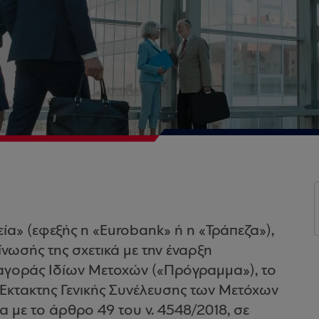
α» (εφεξής η «Eurobank» ή η «Τράπεζα»),
ίνωσής της σχετικά με την έναρξη
γοράς Ιδίων Μετοχών («Πρόγραμμα»), το
 Έκτακτης Γενικής Συνέλευσης των Μετόχων
α με το άρθρο 49 του ν. 4548/2018, σε