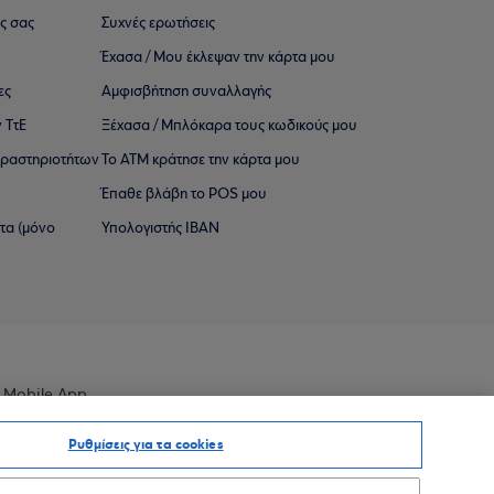
ς σας
Συχνές ερωτήσεις
Έχασα / Μου έκλεψαν την κάρτα μου
ες
Αμφισβήτηση συναλλαγής
 ΤτΕ
Ξέχασα / Μπλόκαρα τους κωδικούς μου
 ∆ραστηριοτήτων
Το ΑΤΜ κράτησε την κάρτα μου
Έπαθε βλάβη το POS μου
ατα (μόνο
Υπολογιστής IBAN
 Mobile App
Ρυθμίσεις για τα cookies