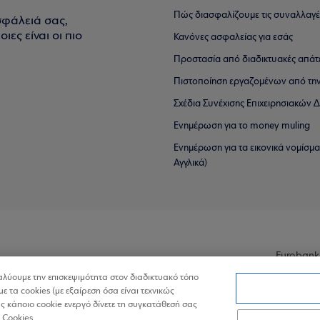
Πώς διασφαλίζουμε τις συναλλαγέ
σφάλειά σας,
ιες είναι οι πιο
Κανόνες ασφαλείας για εσάς
Προστασία από διαδικτυακές απάτ
Πιστοποίηση εργαζομένων από την
Σχέδια Συνέχισης Επιχειρησιακών
Ενημέρωση για το money muling
Ενημέρωση για τα εικονικά νομίσμ
Αγγλικά)
Eurobank
ναλύουμε την επισκεψιμότητα στον διαδικτυακό τόπο
με τα cookies (με εξαίρεση όσα είναι τεχνικώς
 κάποιο cookie ενεργό δίνετε τη συγκατάθεσή σας
 Cookies.