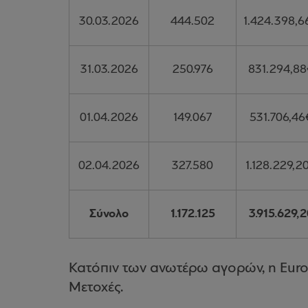
30.03.2026
444.502
1.424.398,6
31.03.2026
250.976
831.294,88
01.04.2026
149.067
531.706,46
02.04.2026
327.580
1.128.229,2
Σύνολο
1.172.125
3.915.629,2
Κατόπιν των ανωτέρω αγορών, η Eurob
Μετοχές.