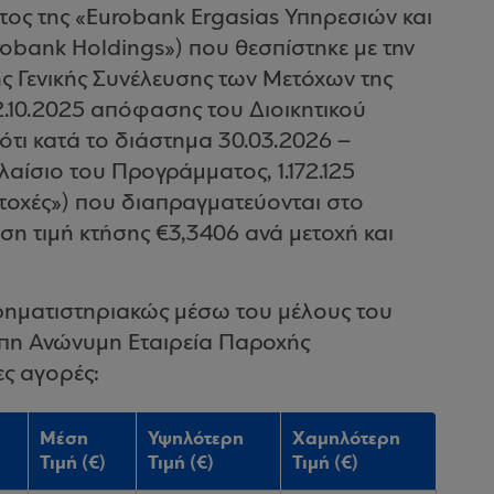
τος της «Eurobank Ergasias Υπηρεσιών και
obank Holdings») που θεσπίστηκε με την
ς Γενικής Συνέλευσης των Μετόχων της
22.10.2025 απόφασης του Διοικητικού
ότι κατά το διάστημα 30.03.2026 –
λαίσιο του Προγράμματος, 1.172.125
Μετοχές») που διαπραγματεύονται στο
ση τιμή κτήσης €3,3406 ανά μετοχή και
ρηματιστηριακώς μέσω του μέλους του
πη Ανώνυμη Εταιρεία Παροχής
ς αγορές:
Μέση
Υψηλότερη
Χαμηλότερη
Τιμή (€)
Τιμή (€)
Τιμή (€)