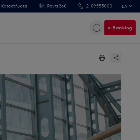
 Καταστήματα
Ραντεβού
2109555000
ΕΛ
EN
e-Banking