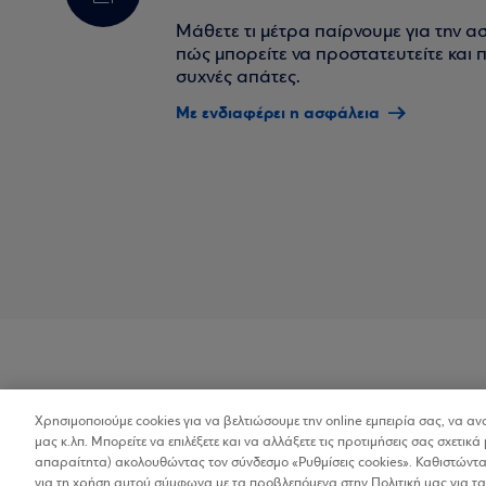
Μάθετε τι μέτρα παίρνουμε για την α
πώς μπορείτε να προστατευτείτε και πο
συχνές απάτες.
Με ενδιαφέρει η ασφάλεια
Χρησιμοποιούμε cookies για να βελτιώσουμε την online εμπειρία σας, να α
Προσβασιμότητα
μας κ.λπ. Μπορείτε να επιλέξετε και να αλλάξετε τις προτιμήσεις σας σχετικά 
απαραίτητα) ακολουθώντας τον σύνδεσμο «Ρυθμίσεις cookies». Καθιστώντας
για τη χρήση αυτού σύμφωνα με τα προβλεπόμενα στην Πολιτική μας για τα