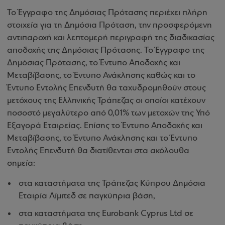
Το Έγγραφο της Δημόσιας Πρότασης περιέχει πλήρη
στοιχεία για τη Δημόσια Πρόταση, την προσφερόμενη
αντιπαροχή και λεπτομερή περιγραφή της διαδικασίας
αποδοχής της Δημόσιας Πρότασης. Το Έγγραφο της
Δημόσιας Πρότασης, το Έντυπο Αποδοχής και
Μεταβίβασης, το Έντυπο Ανάκλησης καθώς και το
Έντυπο Εντολής Επενδυτή θα ταχυδρομηθούν στους
μετόχους της Ελληνικής Τράπεζας οι οποίοι κατέχουν
ποσοστό μεγαλύτερο από 0,01% των μετοχών της Υπό
Εξαγορά Εταιρείας. Επίσης το Έντυπο Αποδοχής και
Μεταβίβασης, το Έντυπο Ανάκλησης και το Έντυπο
Εντολής Επενδυτή θα διατίθενται στα ακόλουθα
σημεία:
στα καταστήματα της Τράπεζας Κύπρου Δημόσια
Εταιρία Λίμιτεδ σε παγκύπρια βάση,
στα καταστήματα της Eurobank Cyprus Ltd σε