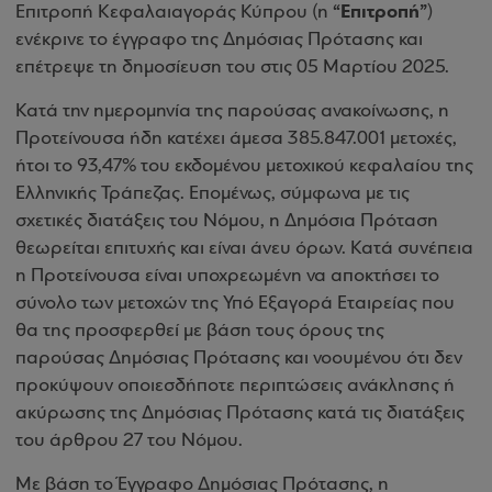
“Επιτροπή”
Επιτροπή Κεφαλαιαγοράς Κύπρου (η
)
ενέκρινε το έγγραφο της Δημόσιας Πρότασης και
επέτρεψε τη δημοσίευση του στις 05 Μαρτίου 2025.
Κατά την ημερομηνία της παρούσας ανακοίνωσης, η
Προτείνουσα ήδη κατέχει άμεσα 385.847.001 μετοχές,
ήτοι το 93,47% του εκδομένου μετοχικού κεφαλαίου της
Ελληνικής Τράπεζας. Επομένως, σύμφωνα με τις
σχετικές διατάξεις του Νόμου, η Δημόσια Πρόταση
θεωρείται επιτυχής και είναι άνευ όρων. Κατά συνέπεια
η Προτείνουσα είναι υποχρεωμένη να αποκτήσει το
σύνολο των μετοχών της Υπό Εξαγορά Εταιρείας που
θα της προσφερθεί με βάση τους όρους της
παρούσας Δημόσιας Πρότασης και νοουμένου ότι δεν
προκύψουν οποιεσδήποτε περιπτώσεις ανάκλησης ή
ακύρωσης της Δημόσιας Πρότασης κατά τις διατάξεις
του άρθρου 27 του Νόμου.
Με βάση το Έγγραφο Δημόσιας Πρότασης, η