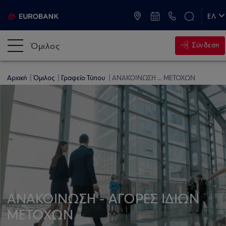
ATM & Καταστήματα
ΕΛ
EN
Όμιλος
Σύνδεση
Αρχική
Όμιλος
Γραφείο Τύπου
ΑΝΑΚΟΙΝΩΣΗ ... ΜΕΤΟΧΩΝ
ΑΝΑΚΟΙΝΩΣΗ - ΑΓΟΡΕΣ ΙΔΙΩΝ
ΜΕΤΟΧΩΝ