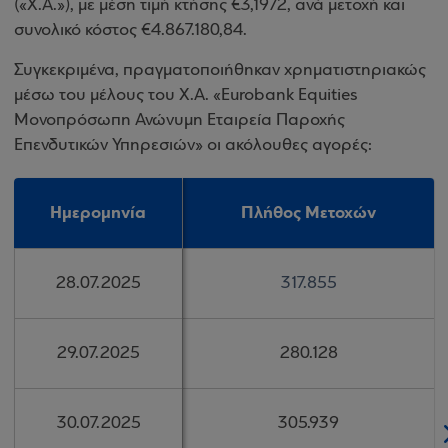
(«Χ.Α.»), με μέση τιμή κτήσης €3,1972, ανά μετοχή και
συνολικό κόστος €4.867.180,84.
Συγκεκριμένα, πραγματοποιήθηκαν χρηματιστηριακώς
μέσω του μέλους του Χ.Α. «Eurobank Equities
Μονοπρόσωπη Ανώνυμη Εταιρεία Παροχής
Επενδυτικών Υπηρεσιών» οι ακόλουθες αγορές:
Ημερομηνία
Ημερομηνία
Πλήθος Μετοχών
Πλήθος Μετοχών
28.07.2025
28.07.2025
317
317
.
.
855
855
29.07.2025
29.07.2025
280.128
280.128
30.07.2025
30.07.2025
305.939
305.939