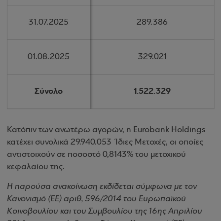
31.07.2025
31.07.2025
289.386
289.386
01.08.2025
01.08.2025
329.021
329.021
Σύνολο
Σύνολο
1.522.329
1.522.329
Κατόπιν των ανωτέρω αγορών, η Eurobank Holdings
κατέχει συνολικά 29.940.053 Ίδιες Μετοχές, οι οποίες
αντιστοιχούν σε ποσοστό 0,8143% του μετοχικού
κεφαλαίου της.
Η παρούσα ανακοίνωση εκδίδεται σύμφωνα με τον
Κανονισμό (ΕΕ) αριθ, 596/2014 του Ευρωπαϊκού
Κοινοβουλίου και του Συμβουλίου της 16ης Απριλίου