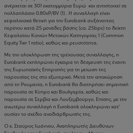
ανέρχεται σε 301 εκατομμύρια Ευρώ και αντιστοιχεί σε
πολλαπλάσιο 0.80xP/BV (1) . Η συναλλαγή είναι
κεφαλαιακά θετική για την Eurobank αυξάνοντας
περίπου κατά 25 μονάδες βάσης (ca. 25bps) το δείκτη
Κεφαλαίου Κοινών Μετοχών Κατηγορίας 1 (Common
Equity Tier 1 ratio), καθώς και ρευστότητα.
Με την ολοκλήρωση της τρέχουσας συναλλαγής, η
Eurobank εκπληρώνει έγκαιρα τη δέσμευση της έναντι
της Ευρωπαϊκής Επιτροπής για τη μείωση της
παρουσίας της στο εξωτερικό. Μετά την αποχώρηση
από τη Ρουμανία, η Eurobank θα διατηρήσει σημαντική
παρουσία σε Κύπρο και Βουλγαρία, καθώς και
παρουσία σε Σερβία και Λουξεμβούργο. Επίσης, με την
ανωτέρω συναλλαγή η Eurobank ολοκληρώνει κατ’
ουσίαν το σχέδιο αναδιάρθρωσής της.
Ο κ. Σταύρος Ιωάννου, Αναπληρωτής Διευθύνων