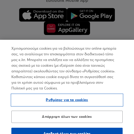
Eurobank Mobile App
Χρησιμοποιούμε cookies για να βελτιώσουμε την online εμπειρία
Copyright © 2026
σας, να αναλύουμε την επισκεψιμότητα στον διαδικτυακό τόπο
μας κ.λπ. Μπορείτε να επιλέξετε και να αλλάξετε τις προτιμήσεις
σας σχετικά με τα cookies (με εξαίρεση όσα είναι τεχνικώς
Όροι Χρήσης
απαραίτητα) ακολουθώντας τον σύνδεσμο «Ρυθμίσεις cookies».
Καθιστώντας κάποιο cookie ενεργό δίνετε τη συγκατάθεσή σας
Προσωπικά Δεδομένα στον Διαδικτυακό Τόπο
για τη χρήση αυτού σύμφωνα με τα προβλεπόμενα στην
Πολιτική μας για τα Cookies.
Πολιτική Cookies
Ρυθμίσεις για τα cookies
Δήλωση Προσβασιμότητας
Sitemap
Απόρριψη όλων των cookies
Αποδοχή όλων των cookies