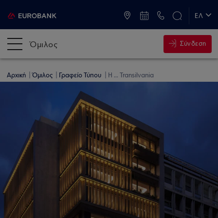
ATM & Καταστήματα
ΕΛ
EN
Όμιλος
Σύνδεση
Αρχική
Όμιλος
Γραφείο Τύπου
Η ... Transilvania