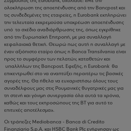
Σύμβουλος της Eurobank, σχολίασε: «Με την
ολοκλήρωση της αποεπένδυσης από την Bancpost και
τις συνδεδεμένες της εταιρείες, η Eurobank εκπληρώνει
την τελευταία εκκρεμούσα υποχρέωση αποεπένδυσης
υπό το σχέδιο αναδιάρθρωσης της, όπως εγκρίθηκε
από την Ευρωπαϊκή Επιτροπή, με μια συναλλαγή
κεφαλαιακά θετική. Θεωρώ πως αυτή η συναλλαγή με
έναν αξιόπιστο εταίρο όπως η Banca Transilvania είναι
προς το συμφέρον των πελατών, καταθετών και
υπαλλήλων της Bancpost. Εφεξής, η Eurobank θα
επικεντρωθεί στο να αναπτύξει περαιτέρω τις βασικές
αγορές της. Θα ήθελα να ευχαριστήσω όλους τους
συναδέλφους μας στις Ρουμανικές θυγατρικές μας για
τη στενή και γόνιμη συνεργασία όλα αυτά τα χρόνια,
καθώς και τους εκπροσώπους της BT για αυτό το
επιτυχές αποτέλεσμα».
Οι τράπεζες Mediobanca - Banca di Credito
Finanziario S.p.A. και HSBC Bank Plc ενήργησαν ως