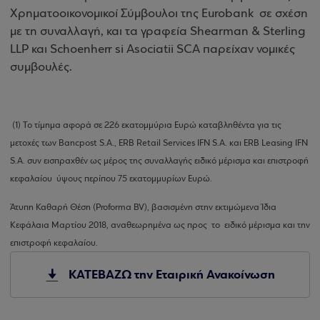
Χρηματοοικονομικοί Σύμβουλοι της Eurobank σε σχέση
με τη συναλλαγή, και τα γραφεία Shearman & Sterling
LLP και Schoenherr si Asociatii SCA παρείχαν νομικές
συμβουλές.
(1) Το τίμημα αφορά σε 226 εκατομμύρια Ευρώ καταβληθέντα για τις
μετοχές των Bancpost S.A., ERB Retail Services IFN S.A. και ERB Leasing IFN
S.A. συν εισπραχθέν ως μέρος της συναλλαγής ειδικό μέρισμα και επιστροφή
κεφαλαίου ύψους περίπου 75 εκατομμυρίων Ευρώ.
Άτυπη Καθαρή Θέση (Proforma BV), βασισμένη στην εκτιμώμενα Ίδια
Κεφάλαια Μαρτίου 2018, αναθεωρημένα ως προς το ειδικό μέρισμα και την
επιστροφή κεφαλαίου.
ΚΑΤΕΒΑΖΩ την Εταιρική Ανακοίνωση