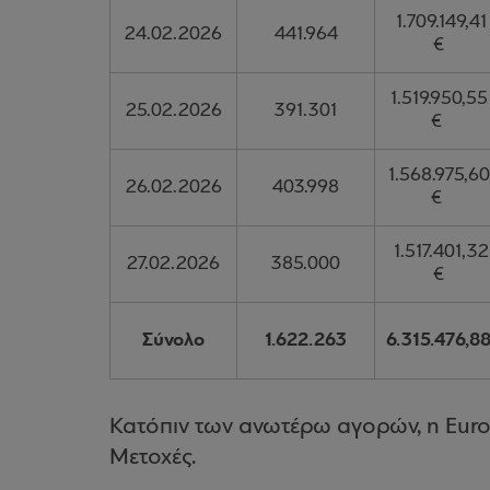
1.709.149,41
24.02.2026
441.964
€
1.519.950,55
25.02.2026
391.301
€
1.568.975,60
26.02.2026
403.998
€
1.517.401,32
27.02.2026
385.000
€
Σύνολο
1.622.263
6.315.476,8
Κατόπιν των ανωτέρω αγορών, η Euroba
Μετοχές.