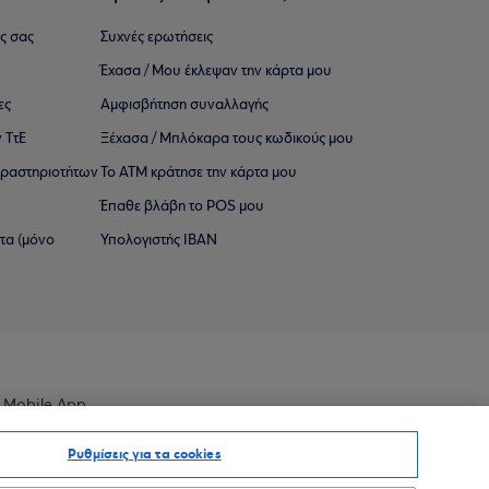
ς σας
Συχνές ερωτήσεις
Έχασα / Μου έκλεψαν την κάρτα μου
ες
Αμφισβήτηση συναλλαγής
 ΤτΕ
Ξέχασα / Μπλόκαρα τους κωδικούς μου
 ∆ραστηριοτήτων
Το ΑΤΜ κράτησε την κάρτα μου
Έπαθε βλάβη το POS μου
ατα (μόνο
Υπολογιστής IBAN
 Mobile App
Ρυθμίσεις για τα cookies