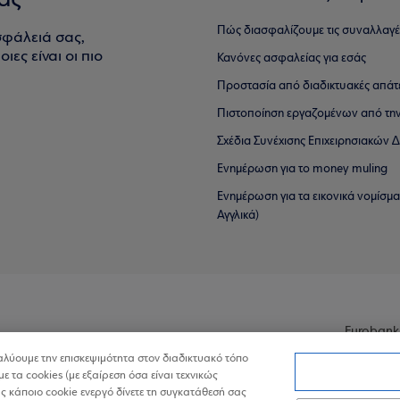
ας
Πώς διασφαλίζουμε τις συναλλαγέ
σφάλειά σας,
ιες είναι οι πιο
Κανόνες ασφαλείας για εσάς
Προστασία από διαδικτυακές απάτ
Πιστοποίηση εργαζομένων από την
Σχέδια Συνέχισης Επιχειρησιακών
Ενημέρωση για το money muling
Ενημέρωση για τα εικονικά νομίσμ
Αγγλικά)
Eurobank
ναλύουμε την επισκεψιμότητα στον διαδικτυακό τόπο
με τα cookies (με εξαίρεση όσα είναι τεχνικώς
 κάποιο cookie ενεργό δίνετε τη συγκατάθεσή σας