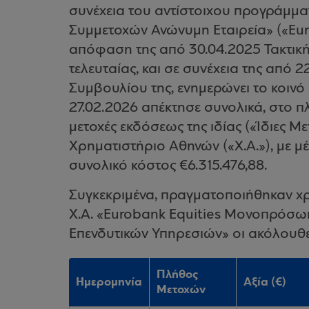
συνέχεια του αντίστοιχου προγράμμα
Συμμετοχών Ανώνυμη Εταιρεία» («Eur
απόφαση της από 30.04.2025 Τακτική
τελευταίας, και σε συνέχεια της από 
Συμβουλίου της, ενημερώνει το κοινό
27.02.2026 απέκτησε συνολικά, στο π
μετοχές εκδόσεως της ιδίας («Ίδιες 
Χρηματιστήριο Αθηνών («Χ.Α.»), με μέ
συνολικό κόστος €6.315.476,88.
Συγκεκριμένα, πραγματοποιήθηκαν χ
Χ.Α. «Eurobank Equities Μονοπρόσω
Επενδυτικών Υπηρεσιών» οι ακόλουθε
Πλήθος
Ημερομηνία
Αξία (€)
Μετοχών