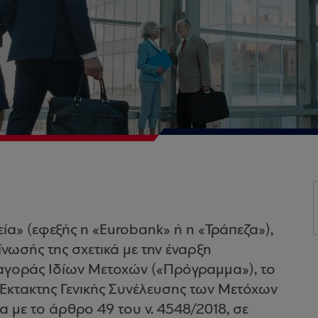
α» (εφεξής η «Eurobank» ή η «Τράπεζα»),
ίνωσής της σχετικά με την έναρξη
γοράς Ιδίων Μετοχών («Πρόγραμμα»), το
 Έκτακτης Γενικής Συνέλευσης των Μετόχων
α με το άρθρο 49 του ν. 4548/2018, σε