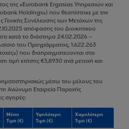
τος της «Eurobank Ergasias Υπηρεσιών και
obank Holdings») που θεσπίστηκε με την
ς Γενικής Συνέλευσης των Μετόχων της
22.10.2025 απόφασης του Διοικητικού
 ότι κατά το διάστημα 24.02.2026 –
λαίσιο του Προγράμματος, 1.622.263
Μετοχές») που διαπραγματεύονται στο
ση τιμή κτήσης €3,8930 ανά μετοχή και
ρηματιστηριακώς μέσω του μέλους του
πη Ανώνυμη Εταιρεία Παροχής
ς αγορές:
Μέση
Υψηλότερη
Χαμηλότερη
Τιμή (€)
Τιμή (€)
Τιμή (€)