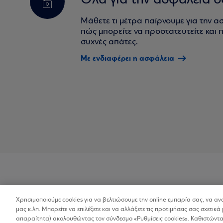
Όλα για την ασφάλειά σ
Μάθετε τι μέτρα παίρνουμε για την α
πώς μπορείτε να προστατευτείτε και πο
συχνές απάτες.
Με ενδιαφέρει η ασφάλεια
Χρησιμοποιούμε cookies για να βελτιώσουμε την online εμπειρία σας, να α
Προσβασιμότητα
μας κ.λπ. Μπορείτε να επιλέξετε και να αλλάξετε τις προτιμήσεις σας σχετικά 
απαραίτητα) ακολουθώντας τον σύνδεσμο «Ρυθμίσεις cookies». Καθιστώντας