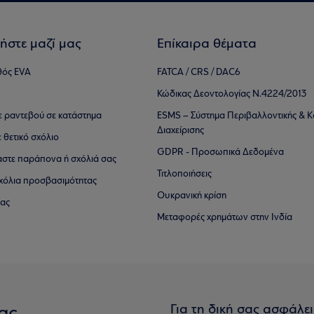
ήστε μαζί μας
Επίκαιρα θέματα
θός EVA
FATCA / CRS / DAC6
Κώδικας Δεοντολογίας Ν.4224/2013
τε ραντεβού σε κατάστημα
ESMS – Σύστημα Περιβαλλοντικής & Κ
Διαχείρισης
ε θετικό σχόλιο
GDPR - Προσωπικά Δεδομένα
αστε παράπονα ή σχόλιά σας
Τιτλοποιήσεις
 σχόλια προσβασιμότητας
Ουκρανική κρίση
ίας
Μεταφορές χρημάτων στην Ινδία
Για τη δική σας ασφάλε